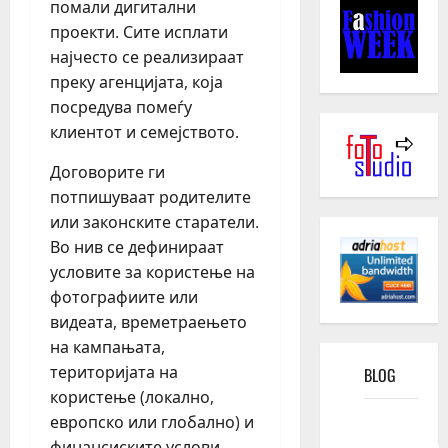
помали дигитални
проекти. Сите исплати
најчесто се реализираат
преку агенцијата, која
посредува помеѓу
клиентот и семејството.
Договорите ги
потпишуваат родителите
или законските старатели.
Во нив се дефинираат
условите за користење на
фотографиите или
видеата, времетраењето
на кампањата,
територијата на
BLOG
користење (локално,
Kako
европско или глобално) и
funkcioniše
финансиските услови.