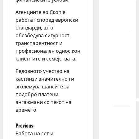
KIDS
Агенциите во Скопје
MODELS
работат според европски
?
стандарди, што
обезбедува сигурност,
Kada se
транспарентност и
moje
професионален однос кон
dete
клиентите и семејствата.
registruje
u
Редовното учество на
agenciji,
кастинзи значително ги
da li mu
зголемува шансите за
je posao
подобро платени
zagarantova
ангажмани со текот на
времето.
Šta se
dešava
P
Previous:
kada se
Работа на сет и
moje