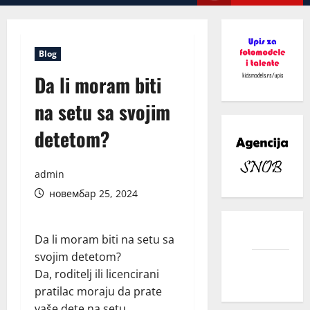
Menu
Blog
Da li moram biti
na setu sa svojim
detetom?
admin
новембар 25, 2024
facebook
Da li moram biti na setu sa
svojim detetom?
instagram
Da, roditelj ili licencirani
pratilac moraju da prate
vaše dete na setu.