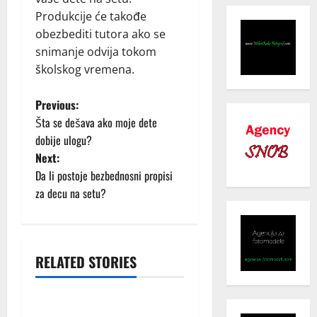
Produkcije će takođe
obezbediti tutora ako se
snimanje odvija tokom
školskog vremena.
P
Previous:
Šta se dešava ako moje dete
o
dobije ulogu?
Next:
s
Da li postoje bezbednosni propisi
t
za decu na setu?
n
a
RELATED STORIES
Blog
v
Загреб / зачисление