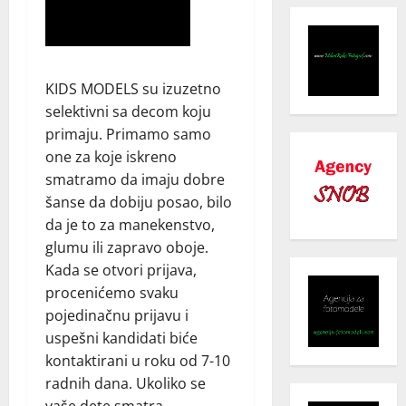
KIDS MODELS su izuzetno
selektivni sa decom koju
primaju. Primamo samo
one za koje iskreno
smatramo da imaju dobre
šanse da dobiju posao, bilo
da je to za manekenstvo,
glumu ili zapravo oboje.
Kada se otvori prijava,
procenićemo svaku
pojedinačnu prijavu i
uspešni kandidati biće
kontaktirani u roku od 7-10
radnih dana. Ukoliko se
vaše dete smatra