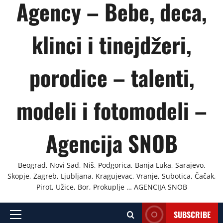
Agency – Bebe, deca,
klinci i tinejdžeri,
porodice – talenti,
modeli i fotomodeli –
Agencija SNOB
Beograd, Novi Sad, Niš, Podgorica, Banja Luka, Sarajevo,
Skopje, Zagreb, Ljubljana, Kragujevac, Vranje, Subotica, Čačak,
Pirot, Užice, Bor, Prokuplje … AGENCIJA SNOB
SUBSCRIBE
Primary