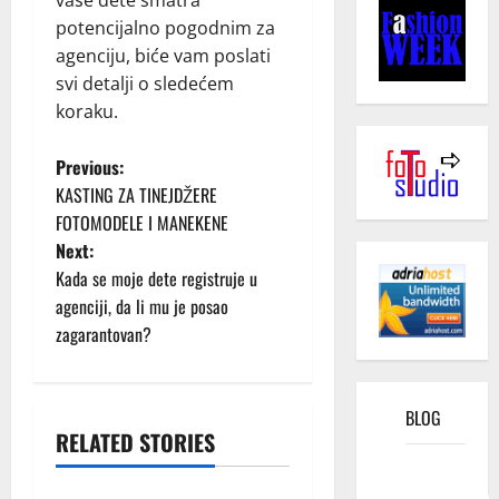
potencijalno pogodnim za
agenciju, biće vam poslati
svi detalji o sledećem
koraku.
P
Previous:
KASTING ZA TINEJDŽERE
o
FOTOMODELE I MANEKENE
Next:
s
Kada se moje dete registruje u
t
agenciji, da li mu je posao
zagarantovan?
n
a
BLOG
RELATED STORIES
v
Blog
Kako
funkcioniše