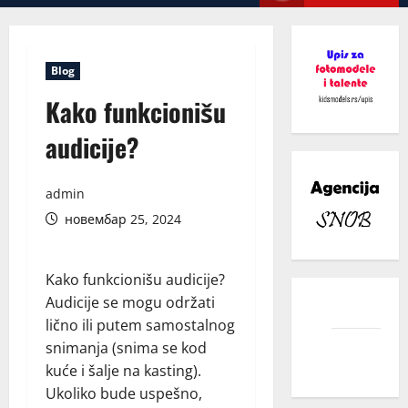
Menu
Blog
Kako funkcionišu
audicije?
admin
новембар 25, 2024
Kako funkcionišu audicije?
Audicije se mogu održati
facebook
lično ili putem samostalnog
instagram
snimanja (snima se kod
kuće i šalje na kasting).
Ukoliko bude uspešno,