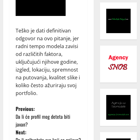
Teško je dati definitivan
odgovor na ovo pitanje, jer
radni tempo modela zavisi
od različitih faktora,
uključujući njihove godine,
izgled, lokaciju, spremnost
na putovanja, kvalitet slike i
koliko često ažuriraju svoj
portfolio.
P
Previous:
Da li će profil mog deteta biti
o
javan?
Next:
s
Da li prihvatate sve koji se prijave?