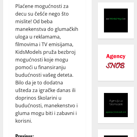
Plaćene mogućnosti za
decu su češće nego što
mislite! Od beba
manekenstva do glumačkih
uloga u reklamama,
filmovima i TV emisijama,
KidsModels pruža bezbroj
mogućnosti koje mogu
pomoći u finansiranju
budućnosti vašeg deteta.
Bilo da je to dodatna
ušteda za igračke danas ili
doprinos školarini u
budućnosti, manekenstvo i
gluma mogu biti i zabavni i
korisni.
Previous: