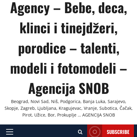
Agency – Bebe, deca,
klinci i tinejdžeri,
porodice – talenti,
modeli i fotomodeli –
Agencija SNOB
Beograd, Novi Sad, Niš, Podgorica, Banja Luka, Sarajevo,
Skopje, Zagreb, Ljubljana, Kragujevac, Vranje, Subotica, Čačak,
Pirot, Užice, Bor, Prokuplje … AGENCIJA SNOB
SUBSCRIBE
Primary