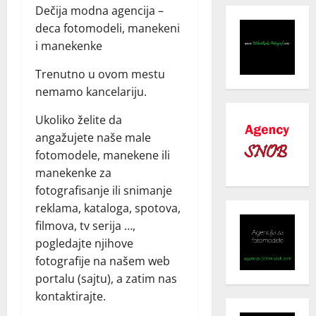
Dečija modna agencija –
deca fotomodeli, manekeni
i manekenke
Trenutno u ovom mestu
nemamo kancelariju.
Ukoliko želite da
angažujete naše male
fotomodele, manekene ili
manekenke za
fotografisanje ili snimanje
reklama, kataloga, spotova,
filmova, tv serija …,
pogledajte njihove
fotografije na našem web
portalu (sajtu), a zatim nas
kontaktirajte.