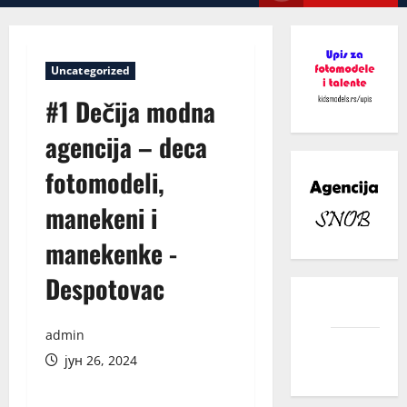
Menu
Uncategorized
#1 Dečija modna
agencija – deca
fotomodeli,
manekeni i
manekenke -
Despotovac
facebook
admin
instagram
јун 26, 2024