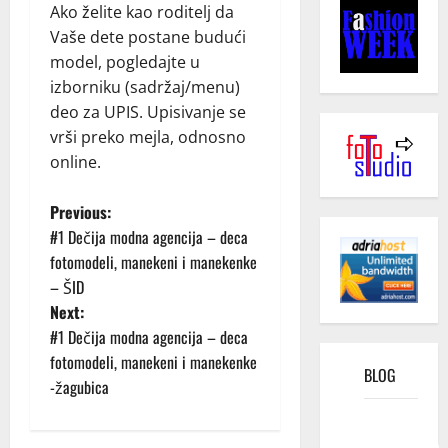
Ako želite kao roditelj da
Vaše dete postane budući
model, pogledajte u
izborniku (sadržaj/menu)
deo za UPIS. Upisivanje se
vrši preko mejla, odnosno
online.
P
Previous:
#1 Dečija modna agencija – deca
o
fotomodeli, manekeni i manekenke
– ŠID
s
Next:
t
#1 Dečija modna agencija – deca
fotomodeli, manekeni i manekenke
BLOG
n
-žagubica
a
Kako
funkcioniše