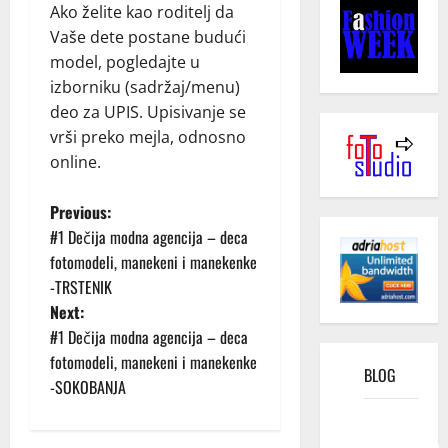
Ako želite kao roditelj da
Vaše dete postane budući
model, pogledajte u
izborniku (sadržaj/menu)
deo za UPIS. Upisivanje se
vrši preko mejla, odnosno
online.
P
Previous:
#1 Dečija modna agencija – deca
o
fotomodeli, manekeni i manekenke
-TRSTENIK
s
Next:
t
#1 Dečija modna agencija – deca
fotomodeli, manekeni i manekenke
BLOG
n
-SOKOBANJA
a
Kako
funkcioniše