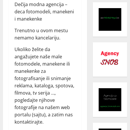
Dečija modna agencija –
deca fotomodeli, manekeni
i manekenke
Trenutno u ovom mestu
nemamo kancelariju.
Ukoliko želite da
angažujete naše male
fotomodele, manekene ili
manekenke za
fotografisanje ili snimanje
reklama, kataloga, spotova,
filmova, tv serija …,
pogledajte njihove
fotografije na našem web
portalu (sajtu), a zatim nas
kontaktirajte.