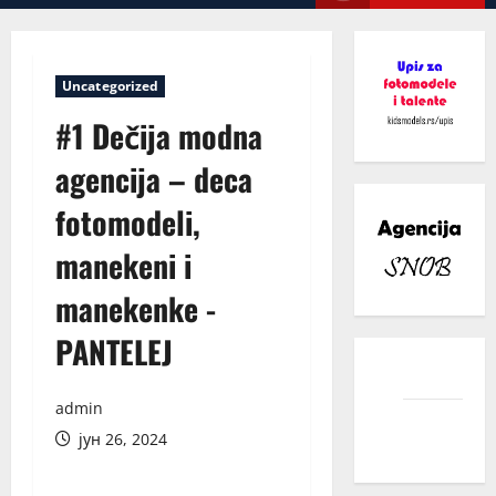
Menu
Uncategorized
#1 Dečija modna
agencija – deca
fotomodeli,
manekeni i
manekenke -
PANTELEJ
facebook
admin
instagram
јун 26, 2024