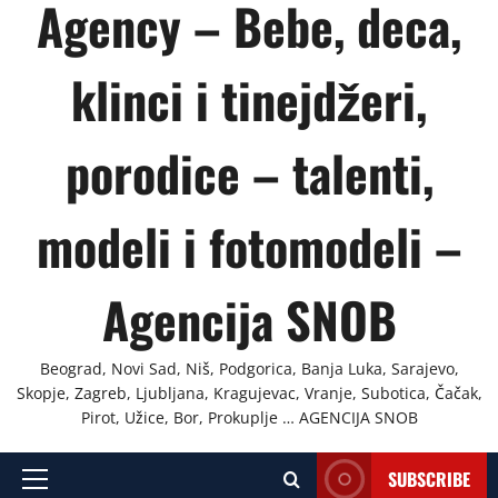
Agency – Bebe, deca,
klinci i tinejdžeri,
porodice – talenti,
modeli i fotomodeli –
Agencija SNOB
Beograd, Novi Sad, Niš, Podgorica, Banja Luka, Sarajevo,
Skopje, Zagreb, Ljubljana, Kragujevac, Vranje, Subotica, Čačak,
Pirot, Užice, Bor, Prokuplje … AGENCIJA SNOB
SUBSCRIBE
Primary