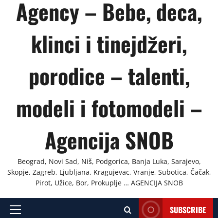
Agency – Bebe, deca,
klinci i tinejdžeri,
porodice – talenti,
modeli i fotomodeli –
Agencija SNOB
Beograd, Novi Sad, Niš, Podgorica, Banja Luka, Sarajevo,
Skopje, Zagreb, Ljubljana, Kragujevac, Vranje, Subotica, Čačak,
Pirot, Užice, Bor, Prokuplje … AGENCIJA SNOB
SUBSCRIBE
Primary