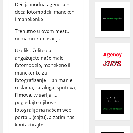
Dečija modna agencija –
deca fotomodeli, manekeni
i manekenke
Trenutno u ovom mestu
nemamo kancelariju.
Ukoliko želite da
angažujete naše male
fotomodele, manekene ili
manekenke za
fotografisanje ili snimanje
reklama, kataloga, spotova,
filmova, tv serija …,
pogledajte njihove
fotografije na našem web
portalu (sajtu), a zatim nas
kontaktirajte.