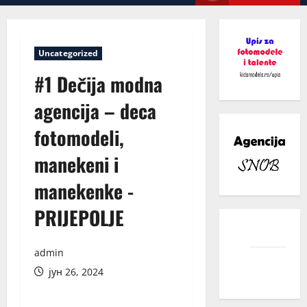
Menu
Uncategorized
#1 Dečija modna
agencija – deca
fotomodeli,
manekeni i
manekenke -
PRIJEPOLJE
facebook
admin
instagram
јун 26, 2024