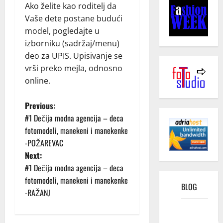
Ako želite kao roditelj da
Vaše dete postane budući
model, pogledajte u
izborniku (sadržaj/menu)
deo za UPIS. Upisivanje se
vrši preko mejla, odnosno
online.
P
Previous:
#1 Dečija modna agencija – deca
o
fotomodeli, manekeni i manekenke
-POŽAREVAC
s
Next:
t
#1 Dečija modna agencija – deca
fotomodeli, manekeni i manekenke
BLOG
n
-RAŽANJ
a
Kako
funkcioniše