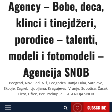
Agency – Bebe, deca,
klinci i tinejdžeri,
porodice – talenti,
modeli i fotomodeli –
Agencija SNOB
Beograd, Novi Sad, Niš, Podgorica, Banja Luka, Sarajevo,
Skopje, Zagreb, Ljubljana, Kragujevac, Vranje, Subotica, Čačak,
Pirot, Užice, Bor, Prokuplje … AGENCIJA SNOB
SUBSCRIBE
Primary