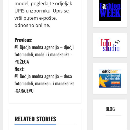
model, pogledajte odjeljak
UPIS u izborniku. Upis se
vrši putem e-pošte,
odnosno online.
P
Previous:
#1 Dječja modna agencija – dječji
o
fotomodeli, modeli i manekenke -
POŽEGA
s
Next:
t
#1 Dečija modna agencija – deca
fotomodeli, manekeni i manekenke
n
-SARAJEVO
a
BLOG
v
RELATED STORIES
Kako
i
funkcioniše