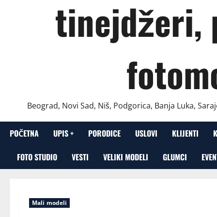
tinejdžeri,
fotom
Beograd, Novi Sad, Niš, Podgorica, Banja Luka, Saraj
POČETNA
UPIS +
PORODICE
USLOVI
KLIJENTI
FOTO STUDIO
VESTI
VELIKI MODELI
GLUMCI
EVEN
Mali modeli