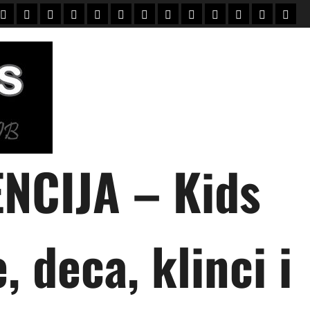
Home
Mali
Novi
UPIS
O
PORODICE
KONTAKT
KLIJENTI
USLOVI
зачисление
зарахування
English
Vesti
modeli
mali
+
NAMA
modeli
NCIJA – Kids
 deca, klinci i