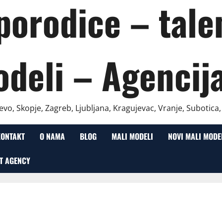
 porodice – talen
odeli – Agencij
evo, Skopje, Zagreb, Ljubljana, Kragujevac, Vranje, Subotica
KONTAKT
O NAMA
BLOG
MALI MODELI
NOVI MALI MODE
T AGENCY