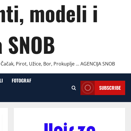
ti, modeli i
a SNOB
, Čačak, Pirot, Užice, Bor, Prokuplje … AGENCIJA SNOB
LI
FOTOGRAF
SUBSCRIBE