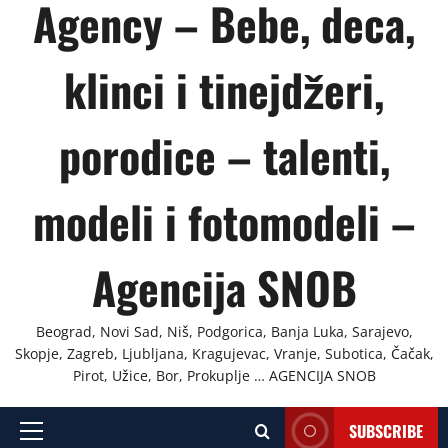
Agency – Bebe, deca,
klinci i tinejdžeri,
porodice – talenti,
modeli i fotomodeli –
Agencija SNOB
Beograd, Novi Sad, Niš, Podgorica, Banja Luka, Sarajevo,
Skopje, Zagreb, Ljubljana, Kragujevac, Vranje, Subotica, Čačak,
Pirot, Užice, Bor, Prokuplje … AGENCIJA SNOB
SUBSCRIBE
Primary