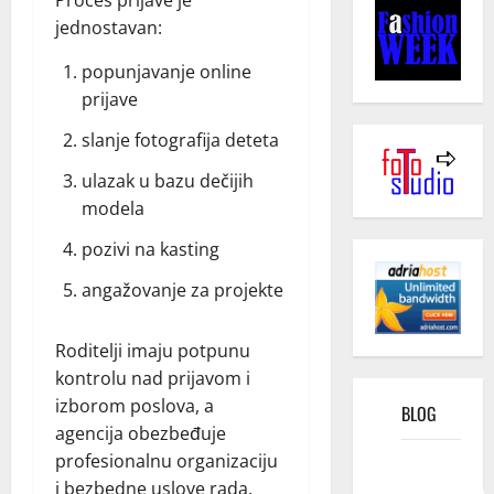
jednostavan:
popunjavanje online
prijave
slanje fotografija deteta
ulazak u bazu dečijih
modela
pozivi na kasting
angažovanje za projekte
Roditelji imaju potpunu
kontrolu nad prijavom i
izborom poslova, a
BLOG
agencija obezbeđuje
profesionalnu organizaciju
Kako
i bezbedne uslove rada.
funkcioniše