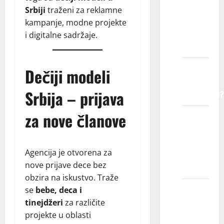
dete
Srbiji
traženi za reklamne
registruje
kampanje, modne projekte
u
i digitalne sadržaje.
agenciji?
Kako
Dečiji modeli
agencija
Srbija – prijava
funkcioniše?
za nove članove
Da li
ćemo
morati
Agencija je otvorena za
da
nove prijave dece bez
putujemo?
obzira na iskustvo. Traže
Da li su
se
bebe, deca i
troškovi
tinejdžeri
za različite
putovanja
projekte u oblasti