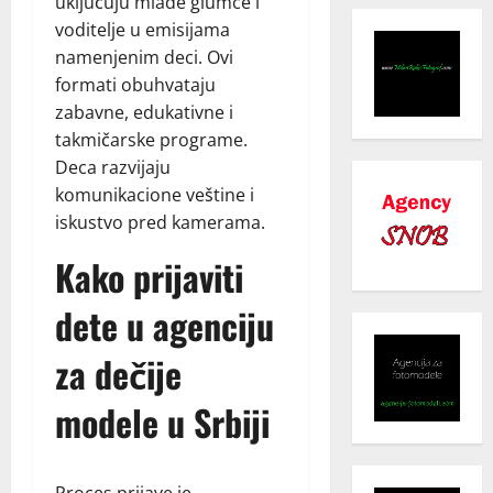
uključuju mlade glumce i
voditelje u emisijama
namenjenim deci. Ovi
formati obuhvataju
zabavne, edukativne i
takmičarske programe.
Deca razvijaju
komunikacione veštine i
iskustvo pred kamerama.
Kako prijaviti
dete u agenciju
za dečije
modele u Srbiji
Proces prijave je