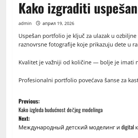
Kako izgraditi uspešan
admin
април 19, 2026
Uspešan portfolio je ključ za ulazak u ozbiljn
raznovrsne fotografije koje prikazuju dete u ra
Kvalitet je važniji od količine — bolje je ima
Profesionalni portfolio povećava šanse za kas
P
Previous:
Kako izgleda budućnost dečjeg modelinga
o
Next:
s
Международный детский моделинг и digital