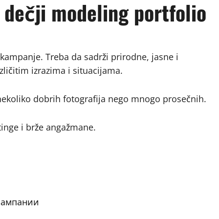
 dečji modeling portfolio
e kampanje. Treba da sadrži prirodne, jasne i
zličitim izrazima i situacijama.
ti nekoliko dobrih fotografija nego mnogo prosečnih.
tinge i brže angažmane.
 кампании