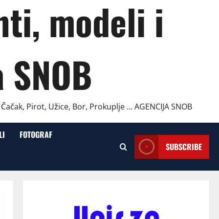
ti, modeli i
a SNOB
, Čačak, Pirot, Užice, Bor, Prokuplje … AGENCIJA SNOB
LI
FOTOGRAF
SUBSCRIBE