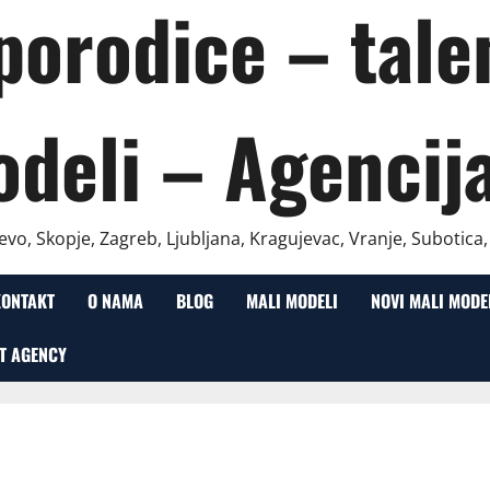
 porodice – talen
odeli – Agencij
evo, Skopje, Zagreb, Ljubljana, Kragujevac, Vranje, Subotica
KONTAKT
O NAMA
BLOG
MALI MODELI
NOVI MALI MODE
T AGENCY