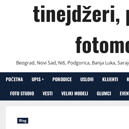
tinejdžeri,
fotom
Beograd, Novi Sad, Niš, Podgorica, Banja Luka, Saraj
POČETNA
UPIS +
PORODICE
USLOVI
KLIJENTI
FOTO STUDIO
VESTI
VELIKI MODELI
GLUMCI
EVEN
Blog