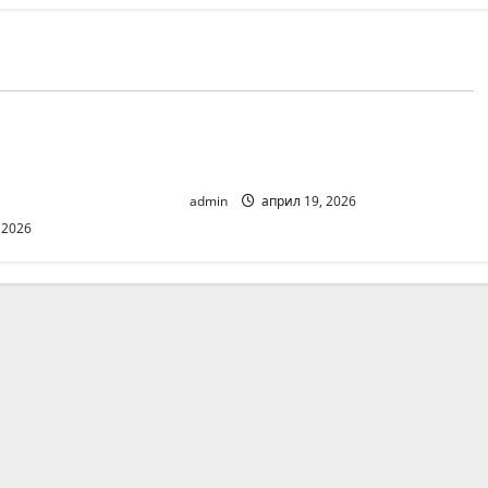
Blog
/ зарахування –
Kako izgleda budućnost dečjeg
дитячої моди та
modelinga
admin
април 19, 2026
 2026