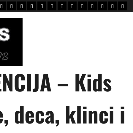
Home
Mali
Novi
UPIS
O
PORODICE
KONTAKT
KLIJENTI
USLOVI
зачисление
зарахування
English
Vesti
modeli
mali
+
NAMA
modeli
NCIJA – Kids
 deca, klinci i