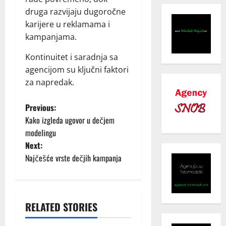
druga razvijaju dugoročne
karijere u reklamama i
kampanjama.
Kontinuitet i saradnja sa
agencijom su ključni faktori
za napredak.
P
Previous:
Kako izgleda ugovor u dečjem
o
modelingu
Next:
s
Najčešće vrste dečjih kampanja
t
n
RELATED STORIES
a
Blog