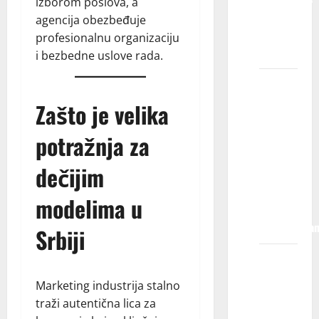
izborom poslova, a
KIDS
agencija obezbeđuje
MODELS
profesionalnu organizaciju
?
i bezbedne uslove rada.
Kada se
moje
Zašto je velika
dete
potražnja za
registruje
u
dečijim
agenciji,
da li mu
modelima u
je posao
zagarantova
Srbiji
Šta se
dešava
Marketing industrija stalno
kada se
traži autentična lica za
moje