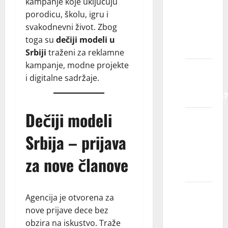
kampanje koje uključuju
dete
porodicu, školu, igru i
registruje
svakodnevni život. Zbog
u
toga su
dečiji modeli u
agenciji?
Srbiji
traženi za reklamne
kampanje, modne projekte
Kako
i digitalne sadržaje.
agencija
funkcioniše?
Dečiji modeli
Da li
ćemo
Srbija – prijava
morati
da
za nove članove
putujemo?
Da li su
Agencija je otvorena za
troškovi
nove prijave dece bez
putovanja
obzira na iskustvo. Traže