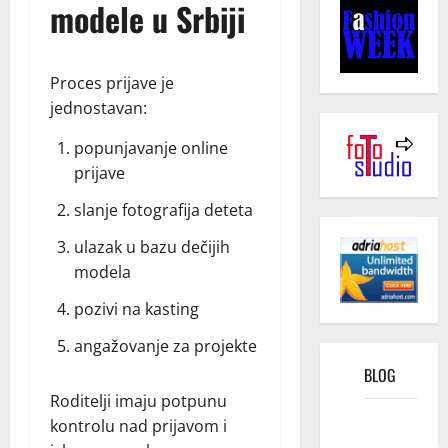
modele u Srbiji
Proces prijave je
jednostavan:
popunjavanje online
prijave
slanje fotografija deteta
ulazak u bazu dečijih
modela
pozivi na kasting
angažovanje za projekte
BLOG
Roditelji imaju potpunu
Kako
kontrolu nad prijavom i
funkcioniše