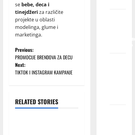
pokriveni?
se
bebe, deca i
tinejdžeri
za različite
Da li će
projekte u oblasti
nam biti
modelinga, glume i
potrebne
marketinga.
profesionaln
fotografije?
P
Previous:
PROMOCIJE BRENDOVA ZA DECU
Da li će
o
Next:
profil
TIKTOK I INSTAGRAM KAMPANJE
s
mog
deteta
t
biti
javan?
n
RELATED STORIES
Blog
Možete
a
li mi
Загреб / зачисление
v
reći
– Детское Модельное
koliko