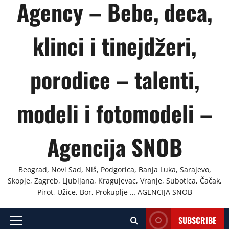
Agency – Bebe, deca,
klinci i tinejdžeri,
porodice – talenti,
modeli i fotomodeli –
Agencija SNOB
Beograd, Novi Sad, Niš, Podgorica, Banja Luka, Sarajevo,
Skopje, Zagreb, Ljubljana, Kragujevac, Vranje, Subotica, Čačak,
Pirot, Užice, Bor, Prokuplje … AGENCIJA SNOB
SUBSCRIBE
Primary