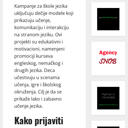
Kampanje za škole jezika
uključuju dečije modele koji
prikazuju učenje,
komunikaciju i interakciju
na stranom jeziku. Ovi
projekti su edukativni i
motivacioni, namenjeni
promociji kurseva
engleskog, nemačkog i
drugih jezika. Deca
učestvuju u scenama
učenja, igre i školskog
okruženja. Cilj je da se
prikaže lako i zabavno
učenje jezika.
Kako prijaviti