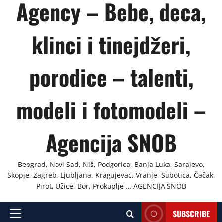
Agency – Bebe, deca,
klinci i tinejdžeri,
porodice – talenti,
modeli i fotomodeli –
Agencija SNOB
Beograd, Novi Sad, Niš, Podgorica, Banja Luka, Sarajevo,
Skopje, Zagreb, Ljubljana, Kragujevac, Vranje, Subotica, Čačak,
Pirot, Užice, Bor, Prokuplje … AGENCIJA SNOB
SUBSCRIBE
Primary