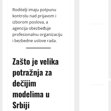
KIDS
Roditelji imaju potpunu
MODELS
kontrolu nad prijavom i
?
izborom poslova, a
agencija obezbeđuje
Kada se
profesionalnu organizaciju
moje
i bezbedne uslove rada.
dete
registruje
u
Zašto je velika
agenciji,
da li mu
potražnja za
je posao
zagarantova
dečijim
Šta se
modelima u
dešava
Srbiji
kada se
moje