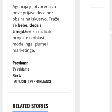
pokriveni?
Agencija je otvorena za
nove prijave dece bez
Da li će
obzira na iskustvo. Traže
nam biti
se
bebe, deca i
potrebne
tinejdžeri
za različite
profesionaln
projekte u oblasti
fotografije?
modelinga, glume i
Da li će
marketinga.
profil
P
mog
Previous:
deteta
TV reklame
o
biti
Next:
javan?
IMITACIJE I PERFORMANSI
s
Možete
t
li mi
n
reći
RELATED STORIES
Blog
koliko