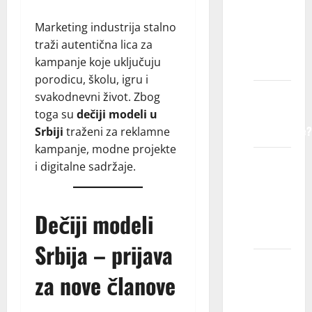
dete
Marketing industrija stalno
registruje
traži autentična lica za
u
kampanje koje uključuju
agenciji?
porodicu, školu, igru i
Kako
svakodnevni život. Zbog
agencija
toga su
dečiji modeli u
funkcioniše?
Srbiji
traženi za reklamne
kampanje, modne projekte
Da li
i digitalne sadržaje.
ćemo
morati
da
Dečiji modeli
putujemo?
Srbija – prijava
Da li su
za nove članove
troškovi
putovanja