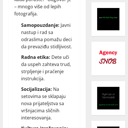
– mnogo više od lepih
fotografija.
Samopouzdanje:
Javni
nastup i rad sa
odraslima pomažu deci
da prevaziđu stidljivost.
Radna etika:
Dete uči
da uspeh zahteva trud,
strpljenje i praćenje
instrukcija.
Socijalizacija:
Na
setovima se sklapaju
nova prijateljstva sa
vršnjacima sličnih
interesovanja.