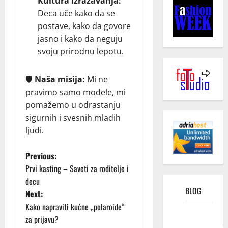
Kultura izražavanja:
Deca uče kako da se
postave, kako da govore
jasno i kako da neguju
svoju prirodnu lepotu.
🛡️
Naša misija:
Mi ne
pravimo samo modele, mi
pomažemo u odrastanju
sigurnih i svesnih mladih
ljudi.
P
Previous:
Prvi kasting – Saveti za roditelje i
o
decu
BLOG
Next:
s
Kako napraviti kućne „polaroide“
Kako
t
za prijavu?
funkcioniše