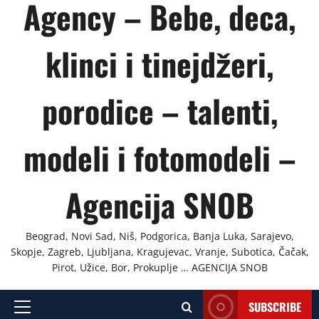
Agency – Bebe, deca,
klinci i tinejdžeri,
porodice – talenti,
modeli i fotomodeli –
Agencija SNOB
Beograd, Novi Sad, Niš, Podgorica, Banja Luka, Sarajevo,
Skopje, Zagreb, Ljubljana, Kragujevac, Vranje, Subotica, Čačak,
Pirot, Užice, Bor, Prokuplje … AGENCIJA SNOB
SUBSCRIBE
Primary