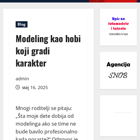
Menu
Blog
Modeling kao hobi
koji gradi
karakter
admin
мај 16, 2025
facebook
Mnogi roditelji se pitaju:
„Šta moje dete dobija od
instagram
modelinga ako se time ne
bude bavilo profesionalno
kada poraste?“ Odgovor je