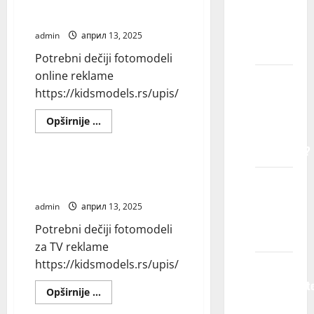
Potrebni dečiji fotomodeli
muzičke
uzrasta
online reklame
spotove
prihvatate
admin
април 13, 2025
decu?
Potrebni dečiji fotomodeli
online reklame
Sa
https://kidsmodels.rs/upis/
kojim
vrstama
Read
Opširnije ...
more
kompanija
Blog
about
sarađujete?
Potrebni
dečiji
fotomodeli
Potrebni dečiji fotomodeli za TV
online
Možete
reklame
reklame
li mi
admin
април 13, 2025
garantovati
Potrebni dečiji fotomodeli
posao?
za TV reklame
https://kidsmodels.rs/upis/
Da li me
obaveštavat
Read
Opširnije ...
ako ne
more
Blog
about