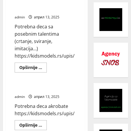
talentima (crtanje, sviranje,
gimnastika,
tenis…)
imitacija…)
admin
април 13, 2025
Potrebna deca sa
posebnim talentima
(crtanje, sviranje,
imitacija…)
https://kidsmodels.rs/upis/
Read
Opširnije ...
more
Blog
about
Potrebna
deca
sa
Potrebna deca akrobate
posebnim
talentima
admin
април 13, 2025
(crtanje,
sviranje,
Potrebna deca akrobate
imitacija…)
https://kidsmodels.rs/upis/
Read
Opširnije ...
more