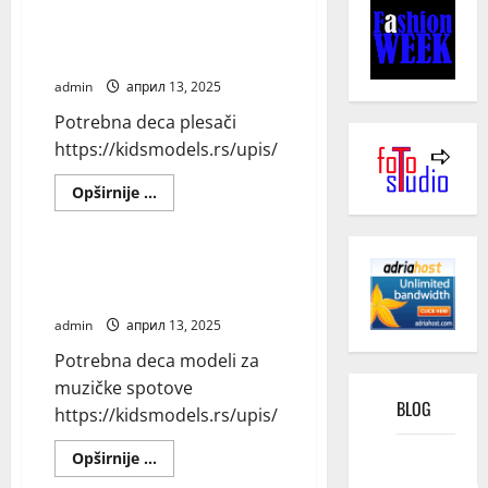
Blog
about
Potrebna
deca
akrobate
Potrebna deca plesači
admin
април 13, 2025
Potrebna deca plesači
https://kidsmodels.rs/upis/
Read
Opširnije ...
more
Blog
about
Potrebna
deca
plesači
Potrebna deca modeli za
muzičke spotove
admin
април 13, 2025
Potrebna deca modeli za
muzičke spotove
BLOG
https://kidsmodels.rs/upis/
Kako
Read
Opširnije ...
more
funkcioniše
Blog
about