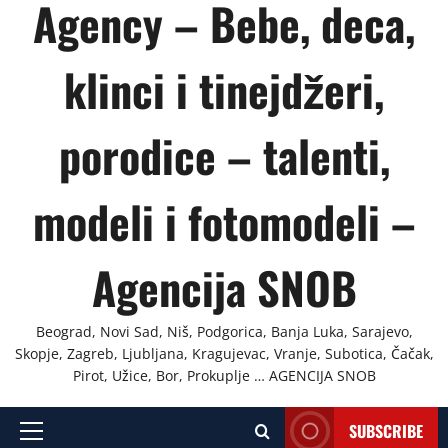
Agency – Bebe, deca,
klinci i tinejdžeri,
porodice – talenti,
modeli i fotomodeli –
Agencija SNOB
Beograd, Novi Sad, Niš, Podgorica, Banja Luka, Sarajevo,
Skopje, Zagreb, Ljubljana, Kragujevac, Vranje, Subotica, Čačak,
Pirot, Užice, Bor, Prokuplje … AGENCIJA SNOB
SUBSCRIBE
Primary