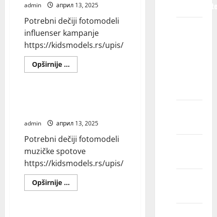
predstavljat
admin
април 13, 2025
Potrebni dečiji fotomodeli
Zašto bi
influenser kampanje
trebalo
https://kidsmodels.rs/upis/
da
izaberem
Read
Opširnije ...
more
Kids
Blog
about
Potrebni
Models?
dečiji
fotomodeli
Potrebni dečiji fotomodeli
influenser
muzičke spotove
Razvojne
kampanje
koristi
admin
април 13, 2025
Potrebni dečiji fotomodeli
Finansijske
muzičke spotove
koristi
https://kidsmodels.rs/upis/
Iskustvo
Read
Opširnije ...
more
zbližavanja
Blog
about
Potrebni
dečiji
Kog
fotomodeli