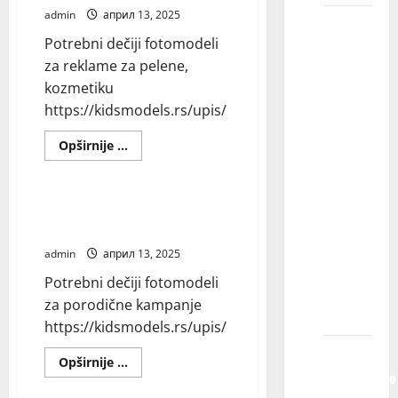
reklame
admin
април 13, 2025
Koji je
Potrebni dečiji fotomodeli
proces
za reklame za pelene,
odabira
kozmetiku
mog
https://kidsmodels.rs/upis/
deteta
za
Read
Opširnije ...
učešće
more
Blog
about
u
Potrebni
dečiji
filmovima,
fotomodeli
Potrebni dečiji fotomodeli za
za
serijama,
porodične kampanje
reklame
za
reklamama,
admin
април 13, 2025
pelene,
modnoj
kozmetiku
Potrebni dečiji fotomodeli
fotografiji
za porodične kampanje
itd.?
https://kidsmodels.rs/upis/
Ako
Read
Opširnije ...
more
istovremeno
Blog
about