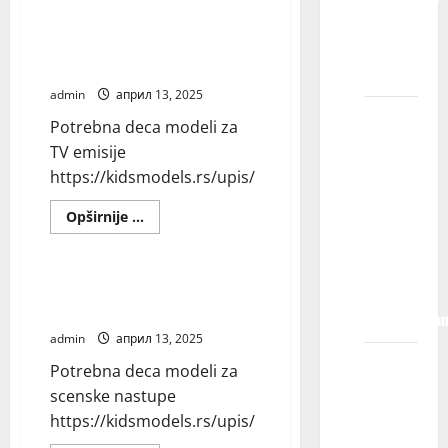
Potrebna
KIDS
deca
modeli
Potrebna deca modeli za TV
MODELS
za
emisije
muzičke
?
spotove
admin
април 13, 2025
Kada se
Potrebna deca modeli za
moje
TV emisije
dete
https://kidsmodels.rs/upis/
registruje
Read
u
Opširnije ...
more
Blog
agenciji,
about
Potrebna
da li mu
deca
modeli
Potrebna deca modeli za
je posao
za
scenske nastupe
TV
zagarantova
emisije
admin
април 13, 2025
Šta se
Potrebna deca modeli za
dešava
scenske nastupe
kada se
https://kidsmodels.rs/upis/
moje