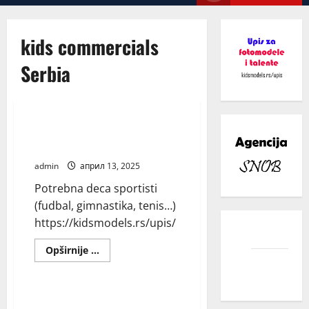
Menu
kids commercials
Serbia
Blog
Potrebna deca sportisti (fudbal,
gimnastika, tenis…)
admin
април 13, 2025
Potrebna deca sportisti
(fudbal, gimnastika, tenis…)
https://kidsmodels.rs/upis/
facebook
Read
Opširnije ...
more
instagram
Blog
about
Potrebna
deca
sportisti
Potrebna deca sa posebnim
(fudbal,