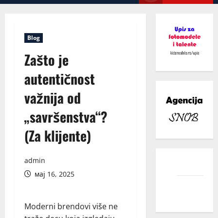
Menu
Blog
Zašto je
autentičnost
važnija od
„savršenstva“?
(Za klijente)
admin
facebook
мај 16, 2025
instagram
Moderni brendovi više ne