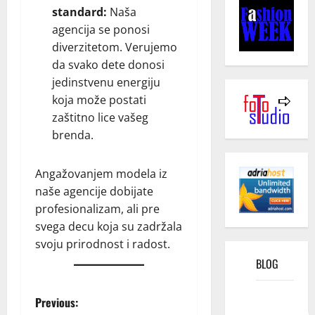
standard:
Naša
agencija se ponosi
diverzitetom. Verujemo
da svako dete donosi
jedinstvenu energiju
koja može postati
zaštitno lice vašeg
brenda.
Angažovanjem modela iz
naše agencije dobijate
profesionalizam, ali pre
svega decu koja su zadržala
svoju prirodnost i radost.
BLOG
Kako
P
Previous:
funkcioniše