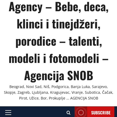
Agency – Bebe, deca,
klinci i tinejdžeri,
porodice – talenti,
modeli i fotomodeli –
Agencija SNOB
Beograd, Novi Sad, Niš, Podgorica, Banja Luka, Sarajevo,
Skopje, Zagreb, Ljubljana, Kragujevac, Vranje, Subotica, Čačak,
Pirot, Užice, Bor, Prokuplje … AGENCIJA SNOB
SUBSCRIBE
Primary