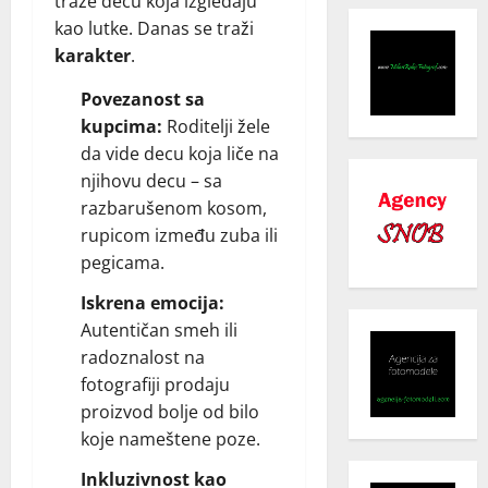
traže decu koja izgledaju
kao lutke. Danas se traži
karakter
.
Povezanost sa
kupcima:
Roditelji žele
da vide decu koja liče na
njihovu decu – sa
razbarušenom kosom,
rupicom između zuba ili
pegicama.
Iskrena emocija:
Autentičan smeh ili
radoznalost na
fotografiji prodaju
proizvod bolje od bilo
koje nameštene poze.
Inkluzivnost kao