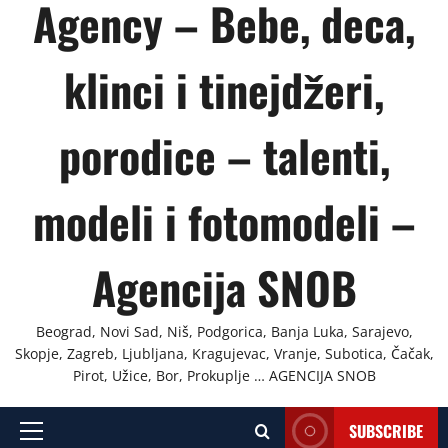
Agency – Bebe, deca,
klinci i tinejdžeri,
porodice – talenti,
modeli i fotomodeli –
Agencija SNOB
Beograd, Novi Sad, Niš, Podgorica, Banja Luka, Sarajevo,
Skopje, Zagreb, Ljubljana, Kragujevac, Vranje, Subotica, Čačak,
Pirot, Užice, Bor, Prokuplje … AGENCIJA SNOB
SUBSCRIBE
Primary