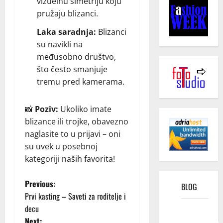
vizuelnu simetriju koju
pružaju blizanci.
Laka saradnja:
Blizanci
su navikli na
međusobno društvo,
što često smanjuje
tremu pred kamerama.
📸
Poziv:
Ukoliko imate
blizance ili trojke, obavezno
naglasite to u prijavi – oni
su uvek u posebnoj
kategoriji naših favorita!
P
Previous:
BLOG
Prvi kasting – Saveti za roditelje i
o
decu
Kako
Next:
funkcioniše