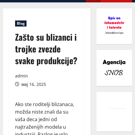
Menu
Blog
Zašto su blizanci i
trojke zvezde
svake produkcije?
admin
мај 16, 2025
facebook
Ako ste roditelji blizanaca,
možda niste znali da su
instagram
vaša deca jedni od
najtraženijih modela u
industriji. Razlog je vrlo