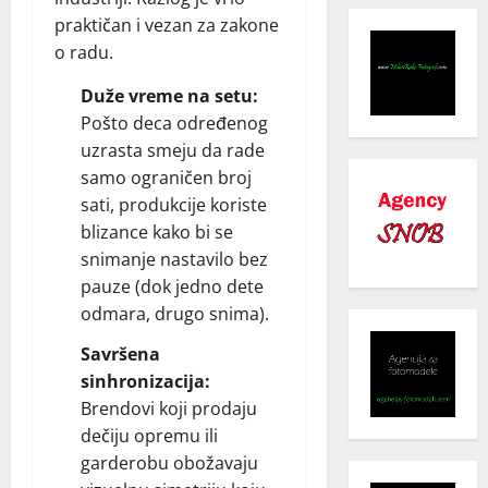
praktičan i vezan za zakone
o radu.
Duže vreme na setu:
Pošto deca određenog
uzrasta smeju da rade
samo ograničen broj
sati, produkcije koriste
blizance kako bi se
snimanje nastavilo bez
pauze (dok jedno dete
odmara, drugo snima).
Savršena
sinhronizacija:
Brendovi koji prodaju
dečiju opremu ili
garderobu obožavaju