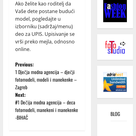
Ako želite kao roditelj da
Vaše dete postane budući
model, pogledajte u
izborniku (sadržaj/menu)
deo za UPIS. Upisivanje se
vrši preko mejla, odnosno
online.
P
Previous:
1 Dječja modna agencija – dječji
o
fotomodeli, modeli i manekenke –
Zagreb
s
Next:
t
#1 Dečija modna agencija – deca
fotomodeli, manekeni i manekenke
BLOG
n
-BIHAĆ
a
Kako
funkcioniše