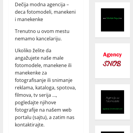
Dečija modna agencija –
deca fotomodeli, manekeni
i manekenke
Trenutno u ovom mestu
nemamo kancelariju.
Ukoliko želite da
angažujete naše male
fotomodele, manekene ili
manekenke za
fotografisanje ili snimanje
reklama, kataloga, spotova,
filmova, tv serija …,
pogledajte njihove
fotografije na našem web
portalu (sajtu), a zatim nas
kontaktirajte.