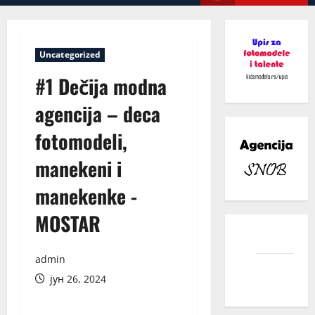
Menu
Uncategorized
#1 Dečija modna
agencija – deca
fotomodeli,
manekeni i
manekenke -
MOSTAR
facebook
admin
instagram
јун 26, 2024