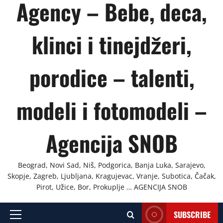
Agency – Bebe, deca,
klinci i tinejdžeri,
porodice – talenti,
modeli i fotomodeli –
Agencija SNOB
Beograd, Novi Sad, Niš, Podgorica, Banja Luka, Sarajevo,
Skopje, Zagreb, Ljubljana, Kragujevac, Vranje, Subotica, Čačak,
Pirot, Užice, Bor, Prokuplje … AGENCIJA SNOB
SUBSCRIBE
Primary