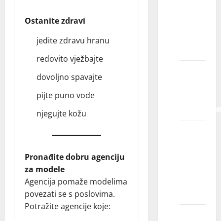
da vam
Ostanite zdravi
pokažem
detetov
jedite zdravu hranu
portfolio?
redovito vježbajte
Da li
dovoljno spavajte
primate
pijte puno vode
decu sa
invaliditeto
njegujte kožu
Šta se
dešava
na
Pronađite dobru agenciju
kastingu
za modele
za
Agencija pomaže modelima
reklamu?
povezati se s poslovima.
Potražite agencije koje:
Šta je