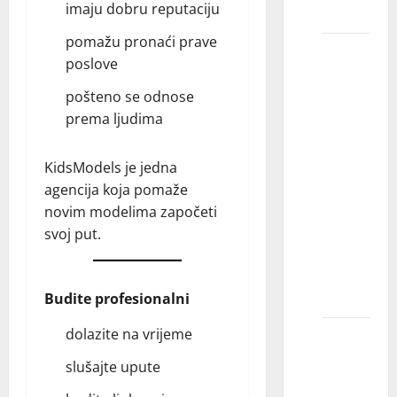
imaju dobru reputaciju
„kasting“?
pomažu pronaći prave
Kada se
poslove
kastingi
održavaju
pošteno se odnose
tokom
prema ljudima
dana?
Da li
KidsModels je jedna
dete
agencija koja pomaže
može
novim modelima započeti
zaostati
svoj put.
sa
školskim
časovima?
Budite profesionalni
dolazite na vrijeme
Saveti
za
slušajte upute
kasting