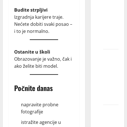
znam
Budite strpljivi
koja je
Izgradnja karijere traje.
agencija
Nećete dobiti svaki posao –
najbolja
i to je normalno.
za
mene?
Ostanite u školi
Koliko
Obrazovanje je važno, čak i
slika
ako želite biti model.
treba
poslati
agenciji
Počnite danas
za
modeling?
napravite probne
Može li
fotografije
model
istražite agencije u
imati