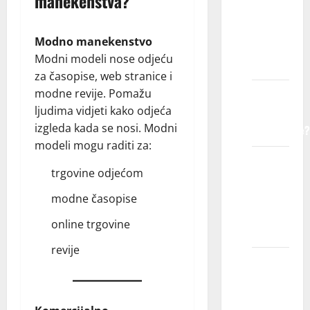
manekenstva?
dete
registruje
Modno manekenstvo
u
Modni modeli nose odjeću
agenciji?
za časopise, web stranice i
modne revije. Pomažu
Kako
ljudima vidjeti kako odjeća
agencija
izgleda kada se nosi. Modni
funkcioniše?
modeli mogu raditi za:
Da li
trgovine odjećom
ćemo
morati
modne časopise
da
online trgovine
putujemo?
revije
Da li su
troškovi
putovanja