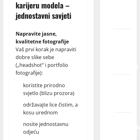
karijeru modela –
uzrasta
jednostavni savjeti
prihvatate
decu?
Napravite jasne,
Sa
kvalitetne fotografije
kojim
Vaš prvi korak je napraviti
vrstama
dobre slike sebe
kompanija
(„headshot“ i portfolio
sarađujete?
fotografije):
Možete
koristite prirodno
li mi
svjetlo (blizu prozora)
garantovati
posao?
održavajte lice čistim, a
kosu urednom
Da li me
nosite jednostavnu
obaveštavat
odjeću
ako ne