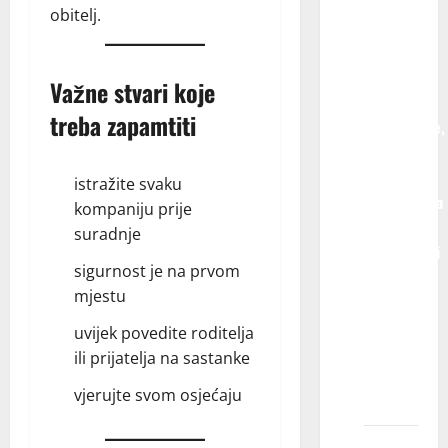
pripadam
obitelj.
dvema
ili više
agencija
Važne stvari koje
za
treba zapamtiti
modeliranje,
da li je
veća
istražite svaku
verovatnoća
kompaniju prije
da ću
suradnje
učestvovati
sigurnost je na prvom
u
mjestu
modnom
snimanju
uvijek povedite roditelja
ili
ili prijatelja na sastanke
reklamnom
vjerujte svom osjećaju
projektu?
Kako da