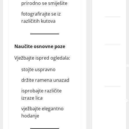
budem
prirodno se smiješite
izabran/a?
fotografirajte se iz
različitih kutova
Koliko
traje
ugovor?
Naučite osnovne poze
Da li
zastupate
Vježbajte ispred ogledala:
modele/glu
stojte uspravno
van
Srbije?
držite ramena unazad
isprobajte različite
Mogu li
izraze lica
jednostavno
da
vježbajte elegantno
dođem
hodanje
u vašu
kancelariju