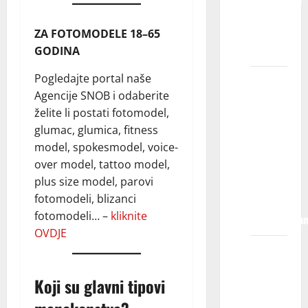
KIDS
MODELS
ZA FOTOMODELE 18–65
?
GODINA
Pogledajte portal naše
Kada se
Agencije SNOB i odaberite
moje
želite li postati fotomodel,
dete
glumac, glumica, fitness
registruje
model, spokesmodel, voice-
u
over model, tattoo model,
agenciji,
plus size model, parovi
da li mu
fotomodeli, blizanci
je posao
fotomodeli… –
kliknite
zagarantova
OVDJE
Šta se
dešava
Koji su glavni tipovi
kada se
moje