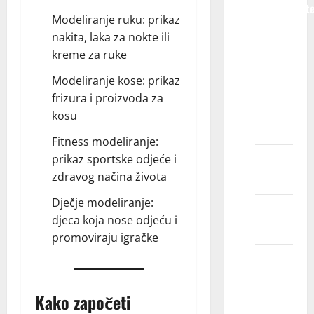
predstavljat
Modeliranje ruku: prikaz
nakita, laka za nokte ili
Zašto bi
kreme za ruke
trebalo
da
Modeliranje kose: prikaz
izaberem
frizura i proizvoda za
Kids
kosu
Models?
Fitness modeliranje:
prikaz sportske odjeće i
Razvojne
zdravog načina života
koristi
Dječje modeliranje:
Finansijske
djeca koja nose odjeću i
koristi
promoviraju igračke
Iskustvo
zbližavanja
Kako započeti
Kog