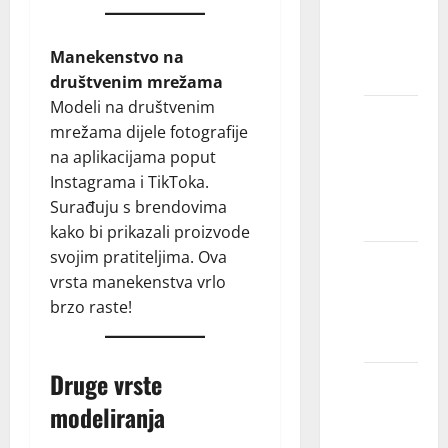
poslova
mogu
Manekenstvo na
očekivati?
društvenim mrežama
Modeli na društvenim
Da li
mrežama dijele fotografije
prihvatate
na aplikacijama poput
sve koji
Instagrama i TikToka.
se
Surađuju s brendovima
prijave?
kako bi prikazali proizvode
svojim pratiteljima. Ova
Koliko
vrsta manekenstva vrlo
mogu
brzo raste!
da
zaradim?
Druge vrste
Koje
starosne
modeliranja
grupe