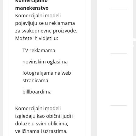
Komercijalno
pokriveni?
manekenstvo
Komercijalni modeli
Da li će
pojavljuju se u reklamama
nam biti
za svakodnevne proizvode.
potrebne
Možete ih vidjeti u:
profesionaln
fotografije?
TV reklamama
Da li će
novinskim oglasima
profil
fotografijama na web
mog
stranicama
deteta
biti
billboardima
javan?
Komercijalni modeli
Možete
izgledaju kao obični ljudi i
li mi
dolaze u svim oblicima,
reći
veličinama i uzrastima.
koliko