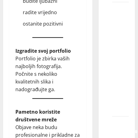
budite ljubazni
Koji je
radite vrijedno
proces
ostanite pozitivni
odabira
mog
deteta
za
Izgradite svoj portfolio
učešće
Portfolio je zbirka vaših
u
najboljih fotografija.
filmovima,
Počnite s nekoliko
serijama,
kvalitetnih slika i
reklamama,
nadograđujte ga.
modnoj
fotografiji
itd.?
Pametno koristite
društvene mreže
Ako
Objave neka budu
istovremeno
profesionalne i prikladne za