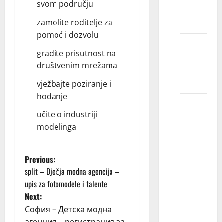
svom području
kratku
kosu?
zamolite roditelje za
pomoć i dozvolu
Mogu li
gradite prisutnost na
modeli
društvenim mrežama
imati
ožiljke?
vježbajte poziranje i
hodanje
Možete
učite o industriji
li da
modelinga
modelirate
sa
pirsingom
P
Previous:
za nos?
split – Dječja modna agencija –
o
upis za fotomodele i talente
Mogu li
Next:
s
modeli
София – Детска модна
da imaju
агенция – регистрация за