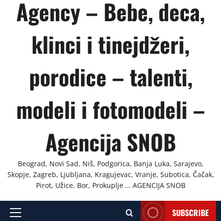
Agency – Bebe, deca,
klinci i tinejdžeri,
porodice – talenti,
modeli i fotomodeli –
Agencija SNOB
Beograd, Novi Sad, Niš, Podgorica, Banja Luka, Sarajevo,
Skopje, Zagreb, Ljubljana, Kragujevac, Vranje, Subotica, Čačak,
Pirot, Užice, Bor, Prokuplje … AGENCIJA SNOB
SUBSCRIBE
Primary