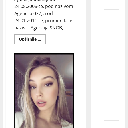
smeju?
24.08.2006-te, pod nazivom
Agencija 027, a od
Zašto
24.01.2011-te, promenila je
modeli
naziv u Agencija SNOB,...
skreću
pogled?
Read
Opširnije ...
more
about
Da li se
AGENCIJA
SNOB
modeli
ISKUSTVA
sami
šminkaju?
Da li
fotomodeli
moraju
da budu
lepi?
Kakvu