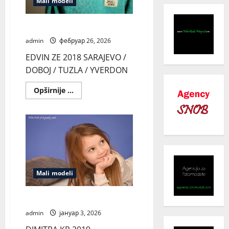
Mali modeli
EDVIN ZE
admin
фебруар 26, 2026
EDVIN ZE 2018 SARAJEVO /
DOBOJ / TUZLA / YVERDON
Read
Opširnije ...
more
about
EDVIN
ZE
Mali modeli
DIMITRA KR
admin
јануар 3, 2026