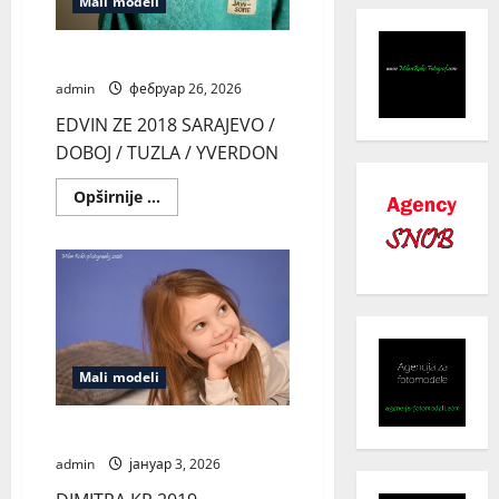
Mali modeli
EDVIN ZE
admin
фебруар 26, 2026
EDVIN ZE 2018 SARAJEVO /
DOBOJ / TUZLA / YVERDON
Read
Opširnije ...
more
about
EDVIN
ZE
Mali modeli
DIMITRA KR
admin
јануар 3, 2026