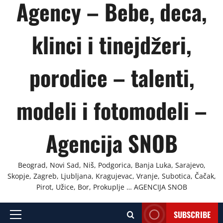
Agency – Bebe, deca,
klinci i tinejdžeri,
porodice – talenti,
modeli i fotomodeli –
Agencija SNOB
Beograd, Novi Sad, Niš, Podgorica, Banja Luka, Sarajevo,
Skopje, Zagreb, Ljubljana, Kragujevac, Vranje, Subotica, Čačak,
Pirot, Užice, Bor, Prokuplje … AGENCIJA SNOB
SUBSCRIBE
Primary