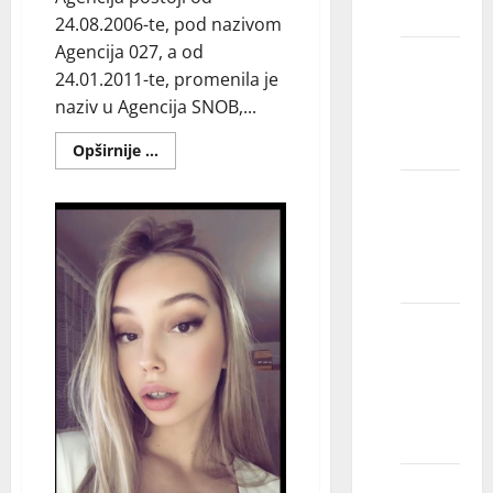
smeju?
24.08.2006-te, pod nazivom
Agencija 027, a od
Zašto
24.01.2011-te, promenila je
modeli
naziv u Agencija SNOB,...
skreću
pogled?
Read
Opširnije ...
more
about
Da li se
AGENCIJA
SNOB
modeli
ISKUSTVA
sami
šminkaju?
Da li
fotomodeli
moraju
da budu
lepi?
Kakvu