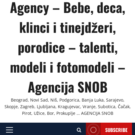
Agency – Bebe, deca,
klinci i tinejdžeri,
porodice – talenti,
modeli i fotomodeli –
Agencija SNOB
Beograd, Novi Sad, Niš, Podgorica, Banja Luka, Sarajevo,
Skopje, Zagreb, Ljubljana, Kragujevac, Vranje, Subotica, Čačak,
Pirot, Užice, Bor, Prokuplje … AGENCIJA SNOB
SUBSCRIBE
Primary