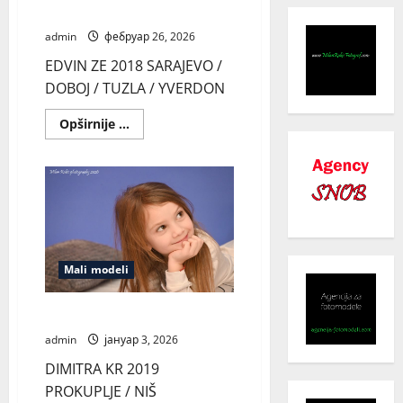
EDVIN ZE
admin
фебруар 26, 2026
EDVIN ZE 2018 SARAJEVO /
DOBOJ / TUZLA / YVERDON
Read
Opširnije ...
more
about
EDVIN
ZE
Mali modeli
DIMITRA KR
admin
јануар 3, 2026
DIMITRA KR 2019
PROKUPLJE / NIŠ