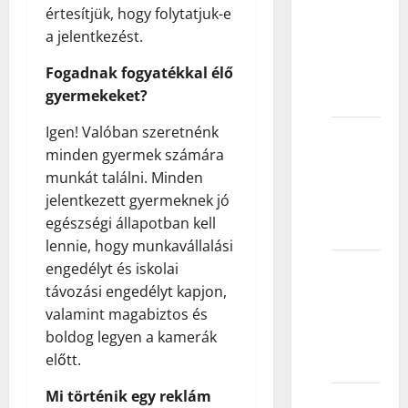
Da li
értesítjük, hogy folytatjuk-e
modeli
a jelentkezést.
dobijaju
besplatnu
Fogadnak fogyatékkal élő
odeću?
gyermekeket?
Igen! Valóban szeretnénk
Šta vas
minden gyermek számára
pitaju
munkát találni. Minden
agencije
jelentkezett gyermeknek jó
za
egészségi állapotban kell
modele?
lennie, hogy munkavállalási
engedélyt és iskolai
Koliko
távozási engedélyt kapjon,
je teško
valamint magabiztos és
biti
boldog legyen a kamerák
dete
előtt.
model?
Mi történik egy reklám
Šta