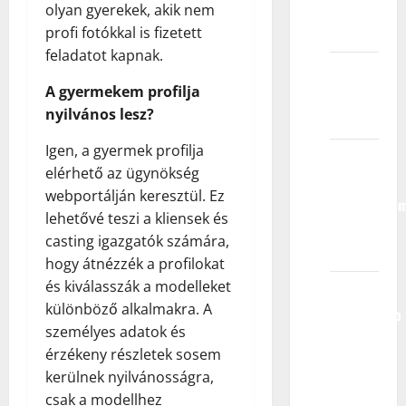
budem
olyan gyerekek, akik nem
izabran/a?
profi fotókkal is fizetett
feladatot kapnak.
Koliko
A gyermekem profilja
traje
nyilvános lesz?
ugovor?
Igen, a gyermek profilja
Da li
elérhető az ügynökség
zastupate
webportálján keresztül. Ez
modele/glu
lehetővé teszi a kliensek és
van
casting igazgatók számára,
Srbije?
hogy átnézzék a profilokat
és kiválasszák a modelleket
Mogu li
különböző alkalmakra. A
jednostavno
személyes adatok és
da
érzékeny részletek sosem
dođem
kerülnek nyilvánosságra,
u vašu
csak a modellhez
kancelariju