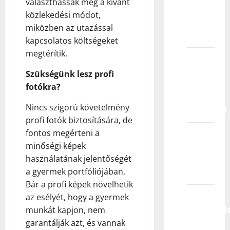
választhassák meg a kívánt
uzrasta
közlekedési módot,
prihvatate
miközben az utazással
decu?
kapcsolatos költségeket
megtérítik.
Sa
kojim
Szükségünk lesz profi
vrstama
fotókra?
kompanija
Nincs szigorú követelmény
sarađujete?
profi fotók biztosítására, de
fontos megérteni a
Možete
minőségi képek
li mi
használatának jelentőségét
garantovati
a gyermek portfóliójában.
posao?
Bár a profi képek növelhetik
Da li me
az esélyét, hogy a gyermek
obaveštavat
munkát kapjon, nem
ako ne
garantálják azt, és vannak