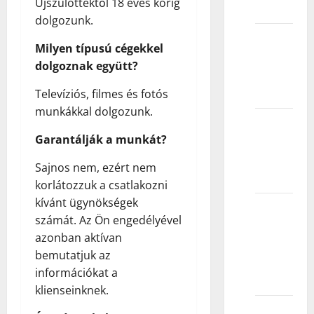
Újszülöttektől 18 éves korig
smeju?
dolgozunk.
Zašto
Milyen típusú cégekkel
modeli
dolgoznak együtt?
skreću
pogled?
Televíziós, filmes és fotós
munkákkal dolgozunk.
Da li se
Garantálják a munkát?
modeli
sami
Sajnos nem, ezért nem
šminkaju?
korlátozzuk a csatlakozni
kívánt ügynökségek
Da li
számát. Az Ön engedélyével
fotomodeli
azonban aktívan
moraju
bemutatjuk az
da budu
információkat a
lepi?
klienseinknek.
Kakvu