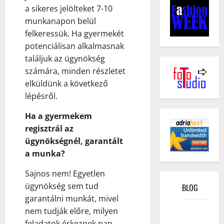
a sikeres jelölteket 7-10
munkanapon belül
felkeressük. Ha gyermekét
potenciálisan alkalmasnak
találjuk az ügynökség
számára, minden részletet
elküldünk a következő
lépésről.
Ha a gyermekem
regisztrál az
ügynökségnél, garantált
a munka?
Sajnos nem! Egyetlen
ügynökség sem tud
BLOG
garantálni munkát, mivel
Kako
nem tudják előre, milyen
funkcioniše
feladatok érkeznek nap