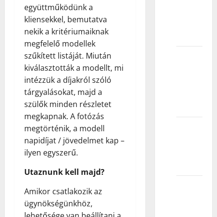
együttműködünk a
poslova
kliensekkel, bemutatva
mogu
nekik a kritériumaiknak
očekivati?
megfelelő modellek
szűkített listáját. Miután
Da li
kiválasztották a modellt, mi
prihvatate
intézzük a díjakról szóló
sve koji
tárgyalásokat, majd a
se
szülők minden részletet
prijave?
megkapnak. A fotózás
Koliko
megtörténik, a modell
mogu
napidíjat / jövedelmet kap –
da
ilyen egyszerű.
zaradim?
Utaznunk kell majd?
Koje
Amikor csatlakozik az
starosne
ügynökségünkhöz,
grupe
lehetősége van beállítani a