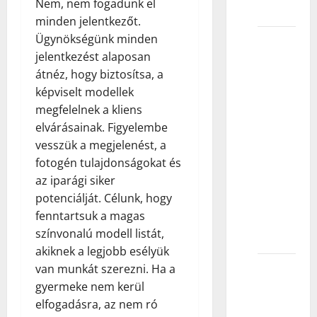
Nem, nem fogadunk el
„kasting“?
minden jelentkezőt.
Ügynökségünk minden
Kada se
jelentkezést alaposan
kastingi
átnéz, hogy biztosítsa, a
održavaju
képviselt modellek
tokom
megfelelnek a kliens
dana?
elvárásainak. Figyelembe
Da li
vesszük a megjelenést, a
dete
fotogén tulajdonságokat és
može
az iparági siker
zaostati
potenciálját. Célunk, hogy
sa
fenntartsuk a magas
školskim
színvonalú modell listát,
časovima?
akiknek a legjobb esélyük
Saveti
van munkát szerezni. Ha a
za
gyermeke nem kerül
kasting
elfogadásra, az nem ró