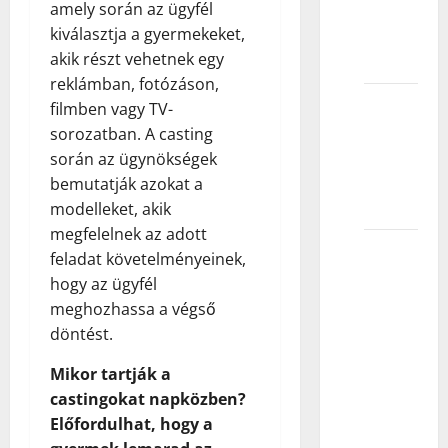
dete ne
amely során az ügyfél
prođe
kiválasztja a gyermekeket,
kasting?
akik részt vehetnek egy
reklámban, fotózáson,
Kako
filmben vagy TV-
prepoznati
sorozatban. A casting
talenat
során az ügynökségek
kod
bemutatják azokat a
deteta?
modelleket, akik
megfelelnek az adott
Šta je
feladat követelményeinek,
potrebno
hogy az ügyfél
da bi
meghozhassa a végső
kandidat
döntést.
prošao
Mikor tartják a
audiciju
castingokat napközben?
/
Előfordulhat, hogy a
kasting?