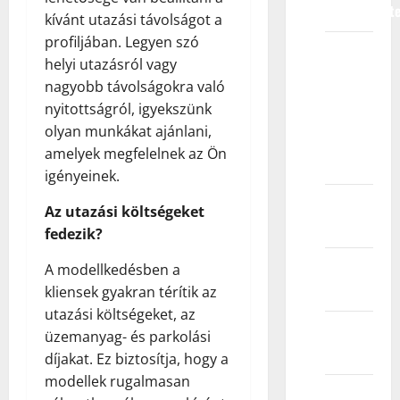
predstavljat
kívánt utazási távolságot a
profiljában. Legyen szó
Zašto bi
helyi utazásról vagy
trebalo
nagyobb távolságokra való
da
nyitottságról, igyekszünk
izaberem
olyan munkákat ajánlani,
Kids
amelyek megfelelnek az Ön
Models?
igényeinek.
Razvojne
Az utazási költségeket
koristi
fedezik?
Finansijske
A modellkedésben a
koristi
kliensek gyakran térítik az
utazási költségeket, az
Iskustvo
üzemanyag- és parkolási
zbližavanja
díjakat. Ez biztosítja, hogy a
modellek rugalmasan
Kog