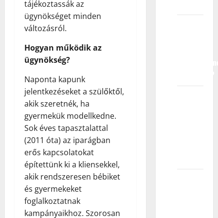
pokriveni?
tájékoztassák az
ügynökséget minden
Da li će
változásról.
nam biti
Hogyan működik az
potrebne
ügynökség?
profesionaln
fotografije?
Naponta kapunk
jelentkezéseket a szülőktől,
Da li će
akik szeretnék, ha
profil
gyermekük modellkedne.
mog
Sok éves tapasztalattal
deteta
(2011 óta) az iparágban
biti
erős kapcsolatokat
javan?
építettünk ki a kliensekkel,
akik rendszeresen bébiket
Možete
és gyermekeket
li mi
foglalkoztatnak
reći
kampányaikhoz. Szorosan
koliko