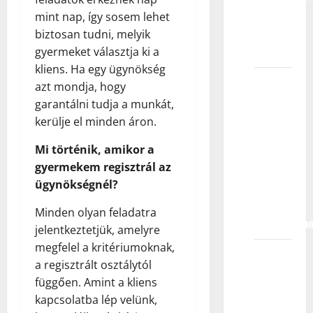
KIDS
mint nap, így sosem lehet
MODELS
biztosan tudni, melyik
?
gyermeket választja ki a
kliens. Ha egy ügynökség
Kada se
azt mondja, hogy
moje
garantálni tudja a munkát,
dete
kerülje el minden áron.
registruje
Mi történik, amikor a
u
gyermekem regisztrál az
agenciji,
ügynökségnél?
da li mu
je posao
Minden olyan feladatra
zagarantova
jelentkeztetjük, amelyre
megfelel a kritériumoknak,
Šta se
a regisztrált osztálytól
dešava
függően. Amint a kliens
kada se
kapcsolatba lép velünk,
moje