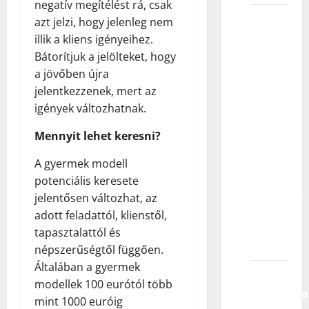
negatív megítélést rá, csak
Koji je
azt jelzi, hogy jelenleg nem
proces
illik a kliens igényeihez.
odabira
Bátorítjuk a jelölteket, hogy
mog
a jövőben újra
deteta
jelentkezzenek, mert az
za
igények változhatnak.
učešće
Mennyit lehet keresni?
u
filmovima,
A gyermek modell
serijama,
potenciális keresete
reklamama,
jelentősen változhat, az
modnoj
adott feladattól, klienstől,
fotografiji
tapasztalattól és
itd.?
népszerűségtől függően.
Általában a gyermek
Ako
modellek 100 eurótól több
istovremeno
mint 1000 euróig