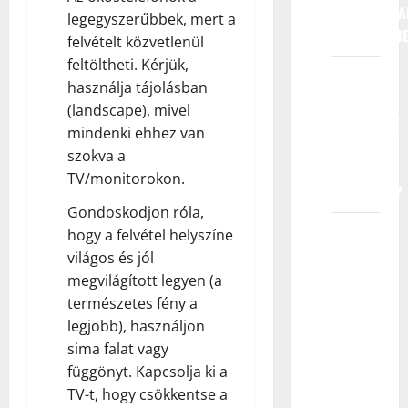
PROFESIONA
legegyszerűbbek, mert a
FOTOGRAFIJ
felvételt közvetlenül
feltöltheti. Kérjük,
DA LI
használja tájolásban
AGENCIJA
(landscape), mivel
GARANTUJE
mindenki ehhez van
RAD
szokva a
MLADIM
TV/monitorokon.
TALENTIMA?
Gondoskodjon róla,
Da li je
hogy a felvétel helyszíne
mom
világos és jól
detetu
megvilágított legyen (a
potrebno
természetes fény a
iskustvo
legjobb), használjon
da bi ga
sima falat vagy
zastupala
függönyt. Kapcsolja ki a
agencija
TV-t, hogy csökkentse a