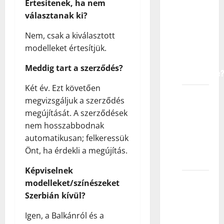
Értesítenek, ha nem
vrstu
választanak ki?
lica
traže
Nem, csak a kiválasztott
agencije
modelleket értesítjük.
za
Meddig tart a szerződés?
modeliranje
Két év. Ezt követően
Da li
megvizsgáljuk a szerződés
dečiji
megújítását. A szerződések
modeli
nem hosszabbodnak
moraju
automatikusan; felkeressük
biti
Önt, ha érdekli a megújítás.
visoki?
Képviselnek
Šta
modelleket/színészeket
moje
Szerbián kívül?
dete
Igen, a Balkánról és a
treba da