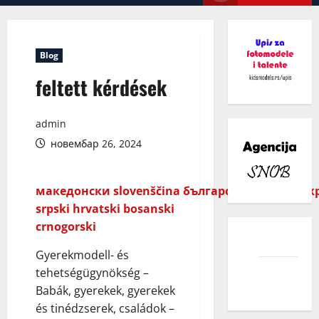
Menu
Blog
feltett kérdések
admin
новембар 26, 2024
македонски
slovenščina
български
русский
ук
srpski
hrvatski
bosanski
crnogorski
facebook
Gyerekmodell- és
instagram
tehetségügynökség –
Babák, gyerekek, gyerekek
és tinédzserek, családok –