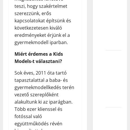
teszi, hogy szakértelmet
znam
szerezzünk, erős
koja je
kapcsolatokat építsünk és
agencija
következetesen kiváló
najbolja
eredményeket érjünk el a
za
gyermekmodell iparban.
mene?
Miért érdemes a Kids
Koliko
Models-t választani?
slika
treba
Sok éves, 2011 óta tartó
poslati
tapasztalattal a baba- és
agenciji
gyermekmodellkedés terén
za
vezető szereplőként
modeling?
alakultunk ki az iparágban.
Több ezer klienssel és
Može li
fotóssal való
model
együttműködés révén
imati