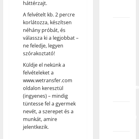
kao
háttérzajt.
talenta?
A felvételt kb. 2 percre
korlátozza, készítsen
U kojoj
néhány próbát, és
dobi
válassza ki a legjobbat –
moje
ne feledje, legyen
dete
szórakoztató!
može
početi
Küldje el nekünk a
da se
felvételeket a
bavi
www.wetransfer.com
profesionaln
oldalon keresztül
glumom?
(ingyenes) – mindig
tüntesse fel a gyermek
Kako
nevét, a szerepet és a
funkcionišu
munkát, amire
audicije?
jelentkezik.
Kako bi