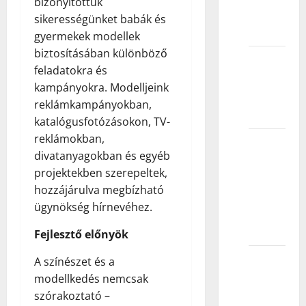
bizonyítottuk
kratku
sikerességünket babák és
kosu?
gyermekek modellek
biztosításában különböző
Mogu li
feladatokra és
modeli
kampányokra. Modelljeink
imati
reklámkampányokban,
ožiljke?
katalógusfotózásokon, TV-
reklámokban,
Možete
divatanyagokban és egyéb
li da
projektekben szerepeltek,
modelirate
hozzájárulva megbízható
sa
ügynökség hírnevéhez.
pirsingom
za nos?
Fejlesztő előnyök
Mogu li
A színészet és a
modeli
modellkedés nemcsak
da imaju
szórakoztató –