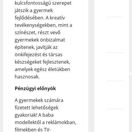
farbanu
kulcsfontosságú szerepet
kosu?
játszik a gyermek
fejlődésében. A kreatív
Mogu li
tevékenységekben, mint a
modeli
színészet, részt vevő
imati
gyermekek önbizalmat
akne?
építenek, javítják az
önkifejezést és társas
Kako su
készségeket fejlesztenek,
modeli
amelyek egész életükben
fotogenični?
hasznosak.
Kako
Pénzügyi előnyök
poziraju
A gyermekek számára
modeli?
fizetett lehetőségek
gyakoriak! A baba
Šta me
modellektől a reklámokban,
čini
filmekben és TV-
dobrim