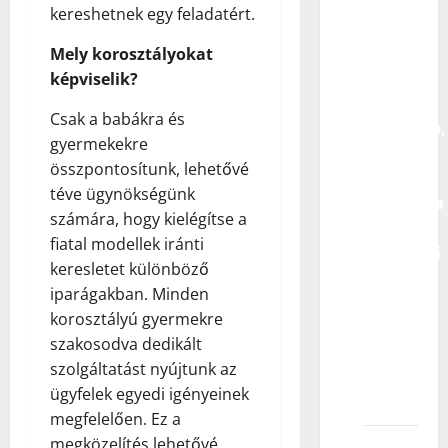
pripadam
kereshetnek egy feladatért.
dvema
ili više
Mely korosztályokat
agencija
képviselik?
za
Csak a babákra és
modeliranje,
gyermekekre
da li je
összpontosítunk, lehetővé
veća
téve ügynökségünk
verovatnoća
számára, hogy kielégítse a
da ću
fiatal modellek iránti
učestvovati
keresletet különböző
u
iparágakban. Minden
modnom
korosztályú gyermekre
snimanju
szakosodva dedikált
ili
szolgáltatást nyújtunk az
reklamnom
ügyfelek egyedi igényeinek
projektu?
megfelelően. Ez a
megközelítés lehetővé
Kako da