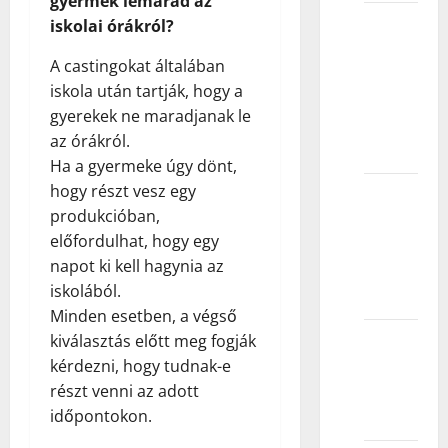
gyermek lemarad az
Kako se
iskolai órákról?
učlaniti
A castingokat általában
/
iskola után tartják, hogy a
pridružiti
gyerekek ne maradjanak le
modnoj
az órákról.
agenciji?
Ha a gyermeke úgy dönt,
hogy részt vesz egy
Kako
produkcióban,
odabrati
előfordulhat, hogy egy
pravu
napot ki kell hagynia az
modnu
iskolából.
agenciju?
Minden esetben, a végső
Koja je
kiválasztás előtt meg fogják
uloga
kérdezni, hogy tudnak-e
modne
részt venni az adott
agencije?
időpontokon.