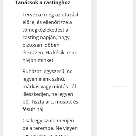
Tanácsok a castinghoz
Kako
modeli
Tervezze meg az utazást
proveravaju
előre, és ellenőrizze a
svoju
tömegközlekedést a
visinu?
casting napján, hogy
biztosan időben
Šta ako
érkezzen. Ha késik, csak
moje
hívjon minket.
dete ne
želi da
Ruházat: egyszerű, ne
nastavi?
legyen élénk színű,
márkás vagy mintás. Jól
Da li
illeszkedjen, ne legyen
postoje
bő. Tiszta arc, mosott és
dodatni
fésült haj.
troškovi
Csak egy szülő menjen
nakon
be a terembe. Ne vigyen
što se
testvéreket vagy sok