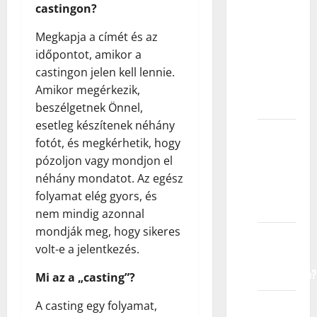
castingon?
agencija
za
Megkapja a címét és az
dečije
időpontot, amikor a
modele
castingon jelen kell lennie.
traži na
Amikor megérkezik,
fotografiji?
beszélgetnek Önnel,
esetleg készítenek néhány
Šta
fotót, és megkérhetik, hogy
agencije
pózoljon vagy mondjon el
traže u
néhány mondatot. Az egész
dečijim
folyamat elég gyors, és
modelima?
nem mindig azonnal
mondják meg, hogy sikeres
Koje su
volt-e a jelentkezés.
prednosti
modeliranja?
Mi az a „casting”?
Šta ako
A casting egy folyamat,