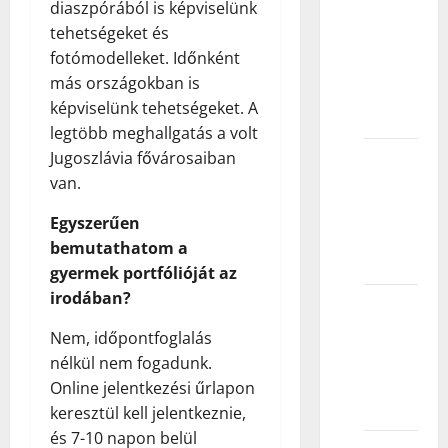
diaszpórából is képviselünk
obuče
tehetségeket és
na
fotómodelleket. Időnként
intervju
más országokban is
za
képviselünk tehetségeket. A
modele?
legtöbb meghallgatás a volt
Jugoszlávia fővárosaiban
Kako da
van.
se
predstavim
Egyszerűen
kao
bemutathatom a
model?
gyermek portfólióját az
irodában?
Da li
modeli
Nem, időpontfoglalás
sami
nélkül nem fogadunk.
biraju
Online jelentkezési űrlapon
odeću?
keresztül kell jelentkeznie,
és 7-10 napon belül