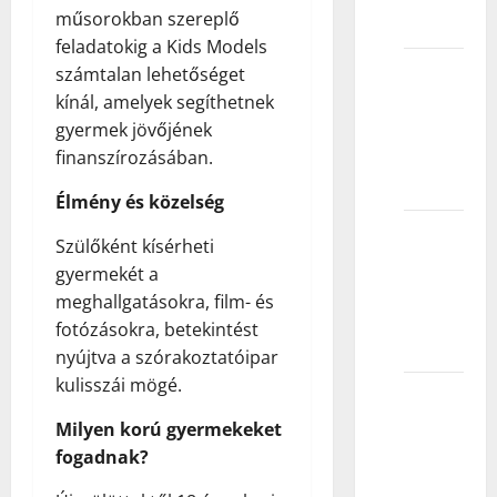
műsorokban szereplő
modelom?
feladatokig a Kids Models
Kako
számtalan lehetőséget
započeti
kínál, amelyek segíthetnek
modeling
gyermek jövőjének
bez
finanszírozásában.
iskustva?
Élmény és közelség
Kako da
Szülőként kísérheti
se
gyermekét a
pripremim
meghallgatásokra, film- és
za
fotózásokra, betekintést
modeling?
nyújtva a szórakoztatóipar
kulisszái mögé.
Zašto
se
Milyen korú gyermekeket
manekenke
fogadnak?
ne