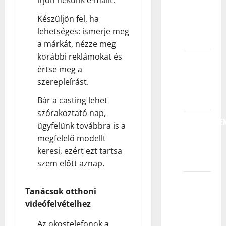
koliko
Készüljön fel, ha
dugo ću
lehetséges: ismerje meg
saznati?
a márkát, nézze meg
korábbi reklámokat és
Koliko
értse meg a
će moje
szerepleírást.
dete
zarađivati?
Bár a casting lehet
szórakoztató nap,
PRONALAŽEN
ügyfelünk továbbra is a
POSLA
megfelelő modellt
MLADIM
keresi, ezért ezt tartsa
GLUMCIMA
szem előtt aznap.
DA LI
Tanácsok otthoni
SU
videófelvételhez
TALENTIMA
POTREBNE
Az okostelefonok a