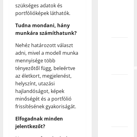
szükséges adatok és
da vam
portfólióképek láthatók.
pokažem
detetov
Tudna mondani, hány
portfolio?
munkára számíthatunk?
Da li
Nehéz határozott választ
primate
adni, mivel a modell munka
decu sa
mennyisége több
invaliditeto
tényezőtől függ, beleértve
az életkort, megjelenést,
Šta se
helyszínt, utazási
dešava
hajlandóságot, képek
na
minőségét és a portfólió
kastingu
frissítésének gyakoriságát.
za
Elfogadnak minden
reklamu?
jelentkezőt?
Šta je