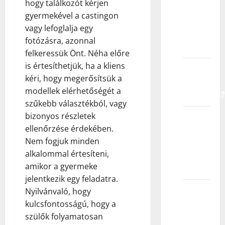
hogy találkozót kérjen
dete
gyermekével a castingon
registruje
vagy lefoglalja egy
u
fotózásra, azonnal
agenciji?
felkeressük Önt. Néha előre
is értesíthetjük, ha a kliens
Kako
kéri, hogy megerősítsük a
agencija
modellek elérhetőségét a
funkcioniše?
szűkebb választékból, vagy
bizonyos részletek
Da li
ellenőrzése érdekében.
ćemo
Nem fogjuk minden
morati
alkalommal értesíteni,
da
amikor a gyermeke
putujemo?
jelentkezik egy feladatra.
Da li su
Nyilvánvaló, hogy
troškovi
kulcsfontosságú, hogy a
putovanja
szülők folyamatosan