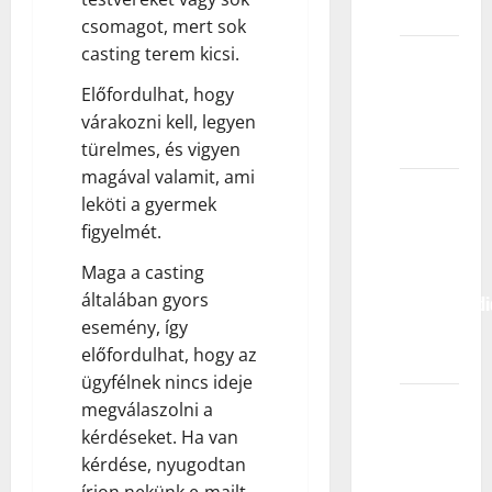
pridružim?
csomagot, mert sok
casting terem kicsi.
Može li
agencija
Előfordulhat, hogy
garantovati
várakozni kell, legyen
rad?
türelmes, és vigyen
magával valamit, ami
Moje
leköti a gyermek
dete je
figyelmét.
pozvano
Maga a casting
na
általában gyors
kasting/audic
esemény, így
šta to
előfordulhat, hogy az
znači?
ügyfélnek nincs ideje
Imao/la
megválaszolni a
sam
kérdéseket. Ha van
kasting,
kérdése, nyugodtan
za
írjon nekünk e-mailt.