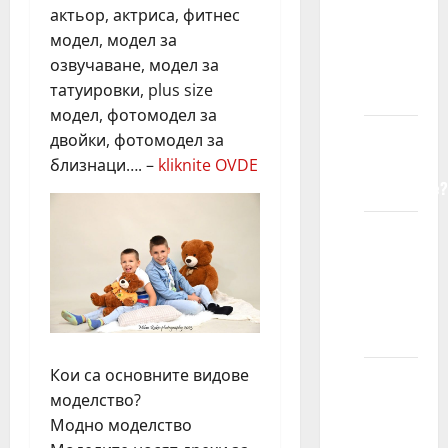
актьор, актриса, фитнес
dete
модел, модел за
registruje
озвучаване, модел за
u
татуировки, plus size
agenciji?
модел, фотомодел за
Kako
двойки, фотомодел за
agencija
близнаци…. –
kliknite OVDE
funkcioniše?
Da li
ćemo
morati
da
putujemo?
Кои са основните видове
Da li su
моделство?
troškovi
Модно моделство
putovanja