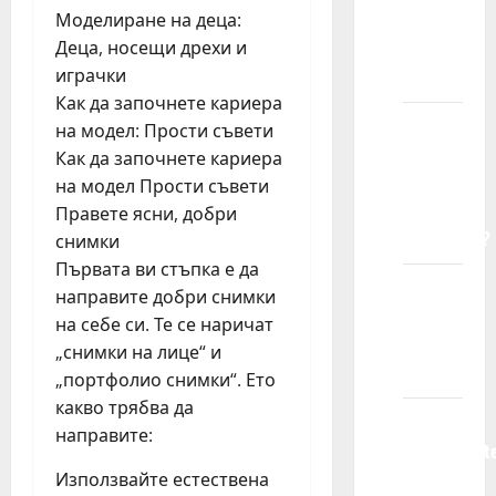
uzrasta
Моделиране на деца:
prihvatate
Деца, носещи дрехи и
decu?
играчки
Как да започнете кариера
Sa
на модел: Прости съвети
kojim
Как да започнете кариера
vrstama
на модел Прости съвети
kompanija
Правете ясни, добри
sarađujete?
снимки
Първата ви стъпка е да
Možete
направите добри снимки
li mi
на себе си. Те се наричат ​​
garantovati
„снимки на лице“ и
posao?
„портфолио снимки“. Ето
какво трябва да
Da li me
направите:
obaveštavat
ako ne
Използвайте естествена