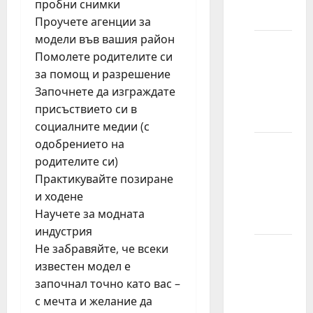
пробни снимки
modelom?
Проучете агенции за
модели във вашия район
Kako
Помолете родителите си
započeti
за помощ и разрешение
modeling
Започнете да изграждате
bez
присъствието си в
iskustva?
социалните медии (с
одобрението на
Kako da
родителите си)
se
Практикувайте позиране
pripremim
и ходене
za
Научете за модната
modeling?
индустрия
Не забравяйте, че всеки
Zašto
известен модел е
se
започнал точно като вас –
manekenke
с мечта и желание да
ne