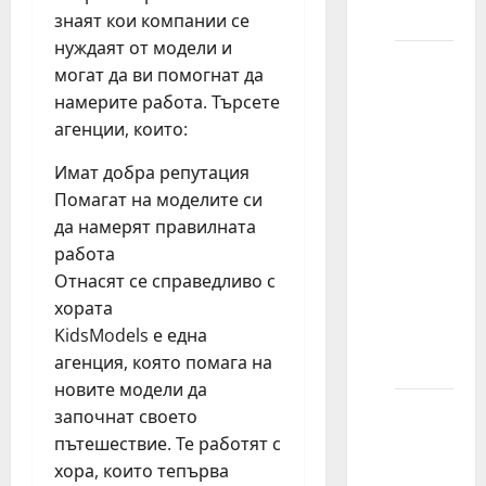
„kasting“?
знаят кои компании се
нуждаят от модели и
Kada se
могат да ви помогнат да
kastingi
намерите работа. Търсете
održavaju
агенции, които:
tokom
dana?
Имат добра репутация
Da li
Помагат на моделите си
dete
да намерят правилната
može
работа
zaostati
Отнасят се справедливо с
sa
хората
školskim
KidsModels е една
časovima?
агенция, която помага на
новите модели да
Saveti
започнат своето
za
пътешествие. Те работят с
kasting
хора, които тепърва