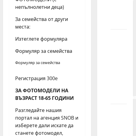
KIDS
непълнолетни деца)
MODELS
За семейства от други
?
места:
Kada se
Изтеглете формуляра
moje
dete
Формуляр за семейства
registruje
Формуляр за семейства
u
agenciji,
Регистрация 300e
da li mu
je posao
ЗА ФОТОМОДЕЛИ НА
zagarantova
ВЪЗРАСТ 18-65 ГОДИНИ
Разгледайте нашия
Šta se
портал на агенция SNOB и
dešava
изберете дали искате да
kada se
станете фотомодел,
moje