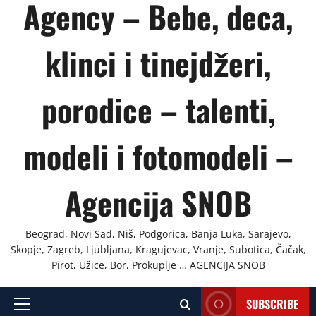
Agency – Bebe, deca,
klinci i tinejdžeri,
porodice – talenti,
modeli i fotomodeli –
Agencija SNOB
Beograd, Novi Sad, Niš, Podgorica, Banja Luka, Sarajevo,
Skopje, Zagreb, Ljubljana, Kragujevac, Vranje, Subotica, Čačak,
Pirot, Užice, Bor, Prokuplje … AGENCIJA SNOB
SUBSCRIBE
Primary