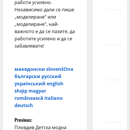
работи усилено.
smeju?
Независимо дали се пише
Zašto
„моделиране“ или
modeli
„моделиране“, най-
skreću
важното е да се пазите, да
pogled?
работите усилено и да се
забавлявате!
Da li se
Често задавани въпроси
modeli
sami
македонски
slovenščina
šminkaju?
български
русский
український
english
Da li
shqip
magyar
fotomodeli
românească
italiano
moraju
deutsch
da budu
lepi?
P
Previous:
Пловдив Детска модна
Kakvu