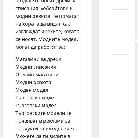
Моделите носят дрехи за
pokriveni?
списания, уебсайтове и
Da li će
модни ревюта. Те помагат
nam biti
на хората да видят как
potrebne
изглеждат дрехите, когато
profesionaln
се носят. Модните модели
fotografije?
могат да работят за:
Магазини за дрехи
Da li će
Модни списания
profil
Онлайн магазини
mog
Модни ревюта
deteta
Моден модел
biti
Търговски модел
javan?
Търговски модел
Търговските модели се
Možete
появяват в реклами за
li mi
продукти за ежедневието.
reći
Можете да ги видите в:
koliko