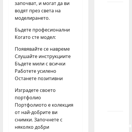
започват, и могат да ви
Koji je
водят през света на
proces
моделирането.
odabira
Бъдете професионални
mog
Когато сте модел:
deteta
za
Появявайте се навреме
učešće
Слушайте инструкциите
u
Бъдете мили с всички
filmovima,
Работете усилено
serijama,
Останете позитивни
reklamama,
modnoj
Изградете своето
fotografiji
портфолио
itd.?
Портфолиото е колекция
от най-добрите ви
Ako
снимки. Започнете с
istovremeno
няколко добри