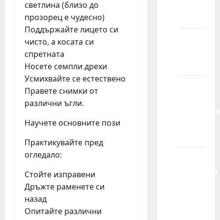
budem
светлина (близо до
izabran/a?
прозорец е чудесно)
Поддържайте лицето си
Koliko
чисто, а косата си
traje
спретната
ugovor?
Носете семпли дрехи
Усмихвайте се естествено
Da li
Правете снимки от
zastupate
различни ъгли.
modele/glu
van
Научете основните пози
Srbije?
Практикувайте пред
огледало:
Mogu li
jednostavno
Стойте изправени
da
Дръжте раменете си
dođem
назад
u vašu
Опитайте различни
kancelariju