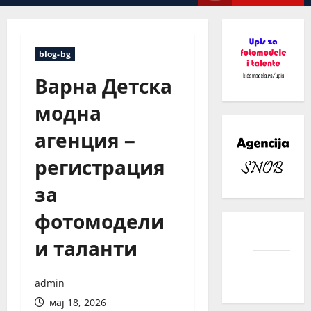
Menu
blog-bg
Варна Детска
модна
агенция –
регистрация
за
фотомодели
facebook
и таланти
instagram
admin
мај 18, 2026