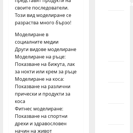
представят продукти на
predstavljat
своите последователи.
Този вид моделиране се
Zašto bi
разраства много бързо!
trebalo
da
Моделиране в
izaberem
социалните медии
Kids
Други видове моделиране
Models?
Моделиране на ръце:
Показване на бижута, лак
Razvojne
за нокти или крем за ръце
koristi
Моделиране на коса:
Показване на различни
Finansijske
прически и продукти за
koristi
коса
Фитнес моделиране:
Iskustvo
Показване на спортни
zbližavanja
дрехи и здравословен
Kog
начин на живот