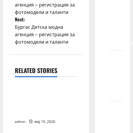
o
агенция – регистрация за
vrstu
фотомодели и таланти
lica
s
Next:
traže
t
Бургас Детска модна
agencije
агенция – регистрация за
za
n
фотомодели и таланти
modeliranje
a
Da li
v
dečiji
RELATED STORIES
modeli
i
blog-bg
moraju
biti
g
Българска агенция за
visoki?
детска мода и
a
таланти –
Šta
регистрация
t
moje
dete
admin
мај 19, 2026
blog-bg
i
treba da