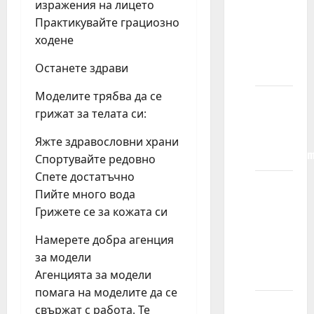
изражения на лицето
da vam
Практикувайте грациозно
pokažem
ходене
detetov
Останете здрави
portfolio?
Моделите трябва да се
Da li
грижат за телата си:
primate
decu sa
Яжте здравословни храни
invaliditeto
Спортувайте редовно
Спете достатъчно
Šta se
Пийте много вода
dešava
Грижете се за кожата си
na
kastingu
Намерете добра агенция
za
за модели
reklamu?
Агенцията за модели
помага на моделите да се
Šta je
свържат с работа. Те