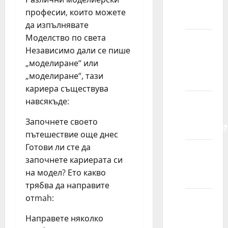
farbanu
професии, които можете
kosu?
да изпълнявате
Моделство по света
Mogu li
Независимо дали се пише
modeli
„моделиране“ или
imati
„моделиране“, тази
akne?
кариера съществува
навсякъде:
Kako su
modeli
Започнете своето
fotogenični?
пътешествие още днес
Готови ли сте да
Kako
започнете кариерата си
poziraju
на модел? Ето какво
modeli?
трябва да направите
отmah:
Šta me
čini
Направете няколко
dobrim