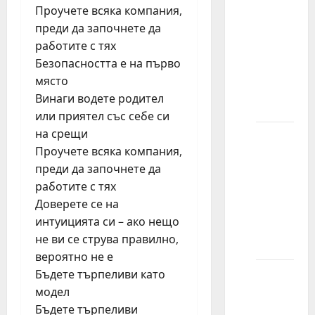
Проучете всяка компания,
znam
преди да започнете да
koja je
работите с тях
agencija
Безопасността е на първо
najbolja
място
za
Винаги водете родител
mene?
или приятел със себе си
на срещи
Koliko
Проучете всяка компания,
slika
преди да започнете да
treba
работите с тях
poslati
Доверете се на
agenciji
интуицията си – ако нещо
za
не ви се струва правилно,
modeling?
вероятно не е
Бъдете търпеливи като
Može li
модел
model
Бъдете търпеливи
imati