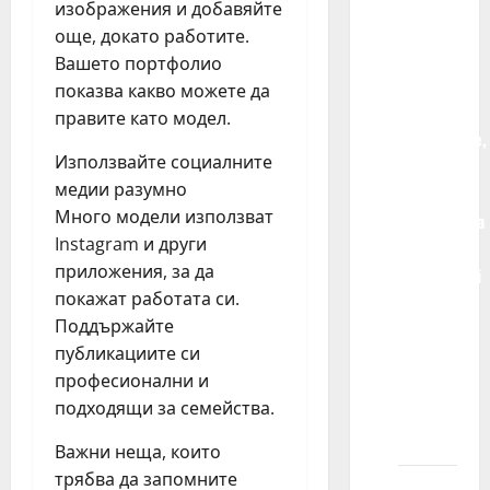
pripadam
изображения и добавяйте
dvema
още, докато работите.
ili više
Вашето портфолио
agencija
показва какво можете да
za
правите като модел.
modeliranje,
Използвайте социалните
da li je
медии разумно
veća
Много модели използват
verovatnoća
Instagram и други
da ću
приложения, за да
učestvovati
покажат работата си.
u
Поддържайте
modnom
публикациите си
snimanju
професионални и
ili
подходящи за семейства.
reklamnom
projektu?
Важни неща, които
трябва да запомните
Kako da