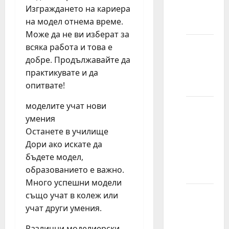
Изграждането на кариера
kratku
на модел отнема време.
kosu?
Може да не ви изберат за
Mogu li
всяка работа и това е
modeli
добре. Продължавайте да
imati
практикувате и да
ožiljke?
опитвате!
моделите учат нови
Možete
умения
li da
Останете в училище
modelirate
Дори ако искате да
sa
бъдете модел,
pirsingom
образованието е важно.
za nos?
Много успешни модели
Mogu li
също учат в колеж или
modeli
учат други умения.
da imaju
Различни моделиерски