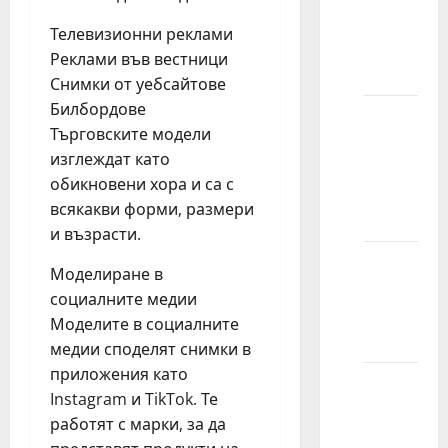
poslova
Телевизионни реклами
mogu
Реклами във вестници
očekivati?
Снимки от уебсайтове
Билбордове
Da li
Търговските модели
prihvatate
изглеждат като
sve koji
обикновени хора и са с
se
всякакви форми, размери
prijave?
и възрасти.
Koliko
Моделиране в
mogu
социалните медии
da
Моделите в социалните
zaradim?
медии споделят снимки в
приложения като
Koje
Instagram и TikTok. Те
starosne
работят с марки, за да
grupe