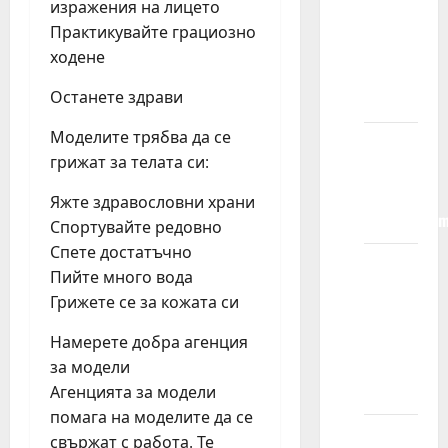
изражения на лицето
da vam
Практикувайте грациозно
pokažem
ходене
detetov
Останете здрави
portfolio?
Моделите трябва да се
Da li
грижат за телата си:
primate
decu sa
Яжте здравословни храни
invaliditeto
Спортувайте редовно
Спете достатъчно
Šta se
Пийте много вода
dešava
Грижете се за кожата си
na
kastingu
Намерете добра агенция
za
за модели
reklamu?
Агенцията за модели
помага на моделите да се
Šta je
свържат с работа. Те