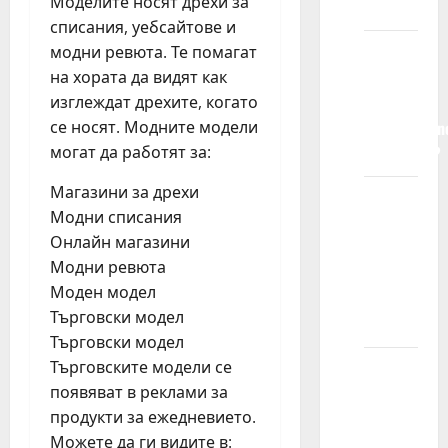
Моделите носят дрехи за
pokriveni?
списания, уебсайтове и
Da li će
модни ревюта. Те помагат
nam biti
на хората да видят как
potrebne
изглеждат дрехите, когато
profesionaln
се носят. Модните модели
fotografije?
могат да работят за:
Магазини за дрехи
Da li će
Модни списания
profil
Онлайн магазини
mog
Модни ревюта
deteta
Моден модел
biti
Търговски модел
javan?
Търговски модел
Търговските модели се
Možete
появяват в реклами за
li mi
продукти за ежедневието.
reći
Можете да ги видите в:
koliko