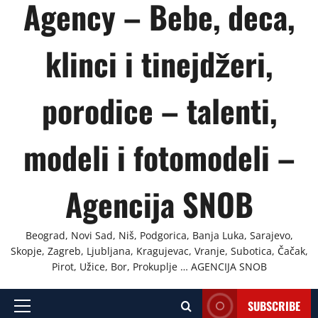
Agency – Bebe, deca,
klinci i tinejdžeri,
porodice – talenti,
modeli i fotomodeli –
Agencija SNOB
Beograd, Novi Sad, Niš, Podgorica, Banja Luka, Sarajevo,
Skopje, Zagreb, Ljubljana, Kragujevac, Vranje, Subotica, Čačak,
Pirot, Užice, Bor, Prokuplje … AGENCIJA SNOB
SUBSCRIBE
Primary