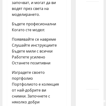
започват, и могат да ви
Koji je
водят през света на
proces
моделирането.
odabira
Бъдете професионални
mog
Когато сте модел:
deteta
za
Появявайте се навреме
učešće
Слушайте инструкциите
u
Бъдете мили с всички
filmovima,
Работете усилено
serijama,
Останете позитивни
reklamama,
modnoj
Изградете своето
fotografiji
портфолио
itd.?
Портфолиото е колекция
от най-добрите ви
Ako
снимки. Започнете с
istovremeno
няколко добри