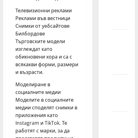
poslova
Телевизионни реклами
mogu
Реклами във вестници
očekivati?
Снимки от уебсайтове
Билбордове
Da li
Търговските модели
prihvatate
изглеждат като
sve koji
обикновени хора и са с
se
всякакви форми, размери
prijave?
и възрасти.
Koliko
Моделиране в
mogu
социалните медии
da
Моделите в социалните
zaradim?
медии споделят снимки в
приложения като
Koje
Instagram и TikTok. Те
starosne
работят с марки, за да
grupe