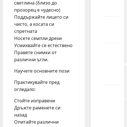
budem
светлина (близо до
izabran/a?
прозорец е чудесно)
Поддържайте лицето си
Koliko
чисто, а косата си
traje
спретната
ugovor?
Носете семпли дрехи
Усмихвайте се естествено
Da li
Правете снимки от
zastupate
различни ъгли.
modele/glu
van
Научете основните пози
Srbije?
Практикувайте пред
огледало:
Mogu li
jednostavno
Стойте изправени
da
Дръжте раменете си
dođem
назад
u vašu
Опитайте различни
kancelariju