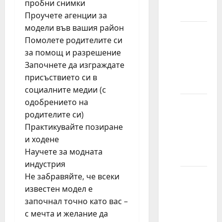
пробни снимки
modelom?
Проучете агенции за
модели във вашия район
Kako
Помолете родителите си
započeti
за помощ и разрешение
modeling
Започнете да изграждате
bez
присъствието си в
iskustva?
социалните медии (с
одобрението на
Kako da
родителите си)
se
Практикувайте позиране
pripremim
и ходене
za
Научете за модната
modeling?
индустрия
Не забравяйте, че всеки
Zašto
известен модел е
se
започнал точно като вас –
manekenke
с мечта и желание да
ne