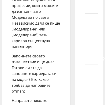
farbanu
професии, които можете
kosu?
да изпълнявате
Моделство по света
Mogu li
Независимо дали се пише
modeli
„моделиране“ или
imati
„моделиране“, тази
akne?
кариера съществува
навсякъде:
Kako su
modeli
Започнете своето
fotogenični?
пътешествие още днес
Готови ли сте да
Kako
започнете кариерата си
poziraju
на модел? Ето какво
modeli?
трябва да направите
отmah:
Šta me
čini
Направете няколко
dobrim