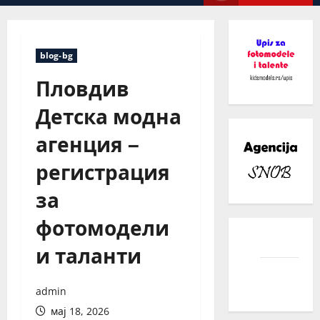
Menu
blog-bg
Пловдив
Детска модна
агенция –
регистрация
за
фотомодели
facebook
и таланти
instagram
admin
мај 18, 2026