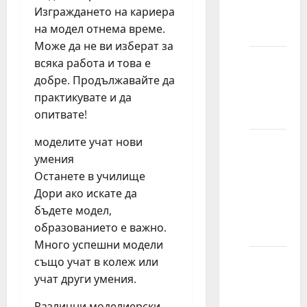
Изграждането на кариера
kratku
на модел отнема време.
kosu?
Може да не ви изберат за
Mogu li
всяка работа и това е
modeli
добре. Продължавайте да
imati
практикувате и да
ožiljke?
опитвате!
моделите учат нови
Možete
умения
li da
Останете в училище
modelirate
Дори ако искате да
sa
бъдете модел,
pirsingom
образованието е важно.
za nos?
Много успешни модели
Mogu li
също учат в колеж или
modeli
учат други умения.
da imaju
Различни моделиерски