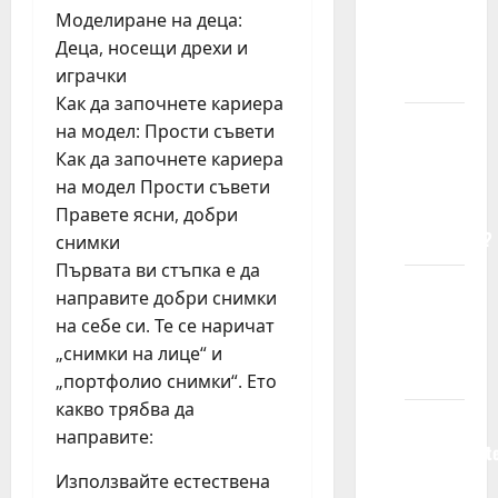
uzrasta
Моделиране на деца:
prihvatate
Деца, носещи дрехи и
decu?
играчки
Как да започнете кариера
Sa
на модел: Прости съвети
kojim
Как да започнете кариера
vrstama
на модел Прости съвети
kompanija
Правете ясни, добри
sarađujete?
снимки
Първата ви стъпка е да
Možete
направите добри снимки
li mi
на себе си. Те се наричат ​​
garantovati
„снимки на лице“ и
posao?
„портфолио снимки“. Ето
какво трябва да
Da li me
направите:
obaveštavat
ako ne
Използвайте естествена