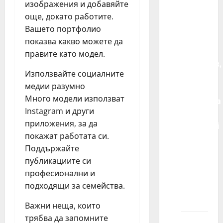
pripadam
изображения и добавяйте
dvema
още, докато работите.
ili više
Вашето портфолио
agencija
показва какво можете да
za
правите като модел.
modeliranje,
Използвайте социалните
da li je
медии разумно
veća
Много модели използват
verovatnoća
Instagram и други
da ću
приложения, за да
učestvovati
покажат работата си.
u
Поддържайте
modnom
публикациите си
snimanju
професионални и
ili
подходящи за семейства.
reklamnom
projektu?
Важни неща, които
трябва да запомните
Kako da