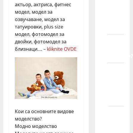
актьор, актриса, фитнес
dete
модел, модел за
registruje
озвучаване, модел за
u
татуировки, plus size
agenciji?
модел, фотомодел за
Kako
двойки, фотомодел за
agencija
близнаци…. –
kliknite OVDE
funkcioniše?
Da li
ćemo
morati
da
putujemo?
Кои са основните видове
Da li su
моделство?
troškovi
Модно моделство
putovanja