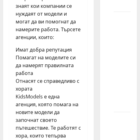
„kasting“?
знаят кои компании се
нуждаят от модели и
Kada se
могат да ви помогнат да
kastingi
намерите работа. Търсете
održavaju
агенции, които:
tokom
dana?
Имат добра репутация
Da li
Помагат на моделите си
dete
да намерят правилната
može
работа
zaostati
Отнасят се справедливо с
sa
хората
školskim
KidsModels е една
časovima?
агенция, която помага на
новите модели да
Saveti
започнат своето
za
пътешествие. Те работят с
kasting
хора, които тепърва