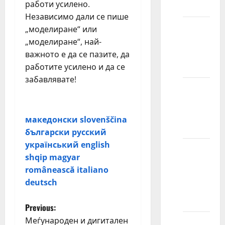
работи усилено.
smeju?
Независимо дали се пише
Zašto
„моделиране“ или
modeli
„моделиране“, най-
skreću
важното е да се пазите, да
pogled?
работите усилено и да се
забавлявате!
Da li se
Често задавани въпроси
modeli
sami
македонски
slovenščina
šminkaju?
български
русский
український
english
Da li
shqip
magyar
fotomodeli
românească
italiano
moraju
deutsch
da budu
lepi?
P
Previous:
Меѓународен и дигитален
Kakvu