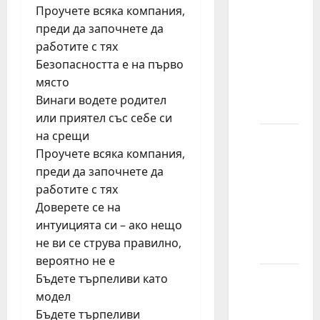
Проучете всяка компания,
znam
преди да започнете да
koja je
работите с тях
agencija
Безопасността е на първо
najbolja
място
za
Винаги водете родител
mene?
или приятел със себе си
на срещи
Koliko
Проучете всяка компания,
slika
преди да започнете да
treba
работите с тях
poslati
Доверете се на
agenciji
интуицията си – ако нещо
za
не ви се струва правилно,
modeling?
вероятно не е
Бъдете търпеливи като
Može li
модел
model
Бъдете търпеливи
imati