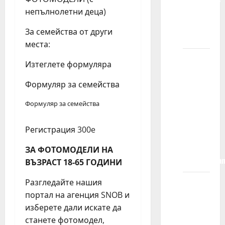
KIDS
непълнолетни деца)
MODELS
За семейства от други
?
места:
Kada se
Изтеглете формуляра
moje
dete
Формуляр за семейства
registruje
Формуляр за семейства
u
agenciji,
Регистрация 300e
da li mu
je posao
ЗА ФОТОМОДЕЛИ НА
zagarantova
ВЪЗРАСТ 18-65 ГОДИНИ
Разгледайте нашия
Šta se
портал на агенция SNOB и
dešava
изберете дали искате да
kada se
станете фотомодел,
moje