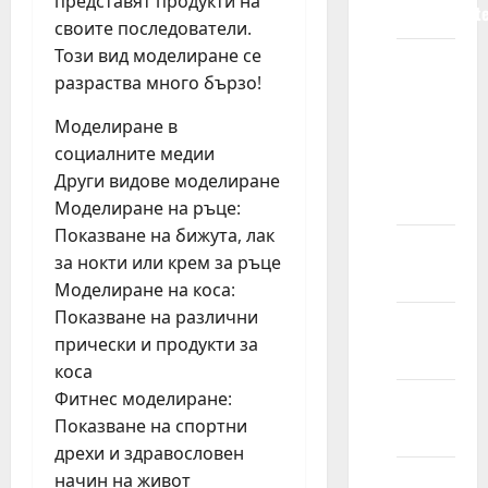
представят продукти на
predstavljat
своите последователи.
Този вид моделиране се
Zašto bi
разраства много бързо!
trebalo
da
Моделиране в
izaberem
социалните медии
Kids
Други видове моделиране
Models?
Моделиране на ръце:
Показване на бижута, лак
Razvojne
за нокти или крем за ръце
koristi
Моделиране на коса:
Показване на различни
Finansijske
прически и продукти за
koristi
коса
Фитнес моделиране:
Iskustvo
Показване на спортни
zbližavanja
дрехи и здравословен
Kog
начин на живот