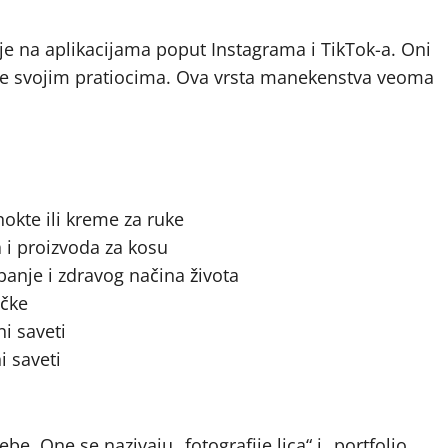
e na aplikacijama poput Instagrama i TikTok-a. Oni
ode svojim pratiocima. Ova vrsta manekenstva veoma
nokte ili kreme za ruke
a i proizvoda za kosu
banje i zdravog načina života
ačke
i saveti
i saveti
be. One se nazivaju „fotografije lica“ i „portfolio