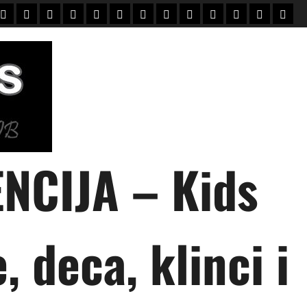
Home
Mali
Novi
UPIS
O
PORODICE
KONTAKT
KLIJENTI
USLOVI
зачисление
зарахування
English
Vesti
modeli
mali
+
NAMA
modeli
NCIJA – Kids
 deca, klinci i