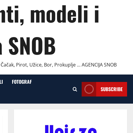
ti, modeli i
a SNOB
, Čačak, Pirot, Užice, Bor, Prokuplje … AGENCIJA SNOB
LI
FOTOGRAF
SUBSCRIBE