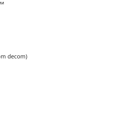
ми
om decom)