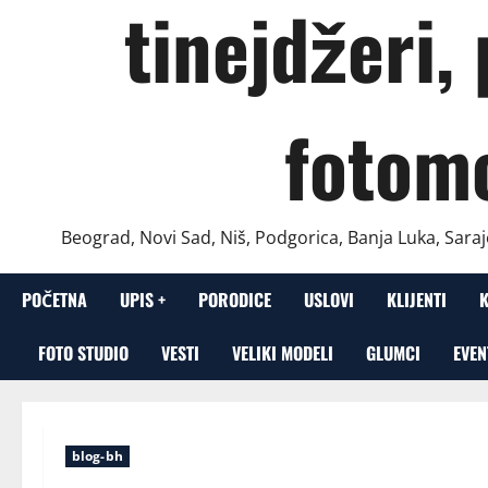
tinejdžeri,
fotom
Beograd, Novi Sad, Niš, Podgorica, Banja Luka, Saraj
POČETNA
UPIS +
PORODICE
USLOVI
KLIJENTI
FOTO STUDIO
VESTI
VELIKI MODELI
GLUMCI
EVEN
blog-bh