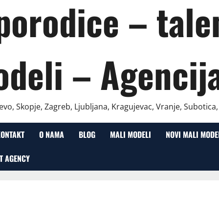
 porodice – talen
odeli – Agencij
evo, Skopje, Zagreb, Ljubljana, Kragujevac, Vranje, Subotica
KONTAKT
O NAMA
BLOG
MALI MODELI
NOVI MALI MODE
T AGENCY