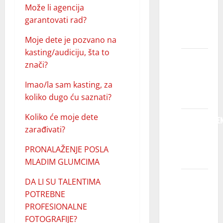
Može li agencija
koliko
garantovati rad?
dugo ću
saznati?
Moje dete je pozvano na
kasting/audiciju, šta to
Koliko
znači?
će moje
dete
Imao/la sam kasting, za
zarađivati?
koliko dugo ću saznati?
Koliko će moje dete
PRONALAŽEN
zarađivati?
POSLA
MLADIM
PRONALAŽENJE POSLA
GLUMCIMA
MLADIM GLUMCIMA
DA LI
DA LI SU TALENTIMA
SU
POTREBNE
TALENTIMA
PROFESIONALNE
POTREBNE
FOTOGRAFIJE?