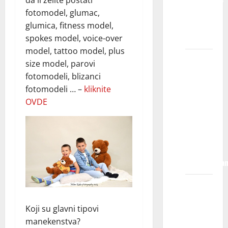
KIDS
fotomodel, glumac,
MODELS
glumica, fitness model,
?
spokes model, voice-over
model, tattoo model, plus
Kada se
size model, parovi
moje
fotomodeli, blizanci
dete
fotomodeli … –
kliknite
registruje
OVDE
u
agenciji,
da li mu
je posao
zagarantova
Šta se
dešava
Koji su glavni tipovi
kada se
manekenstva?
moje