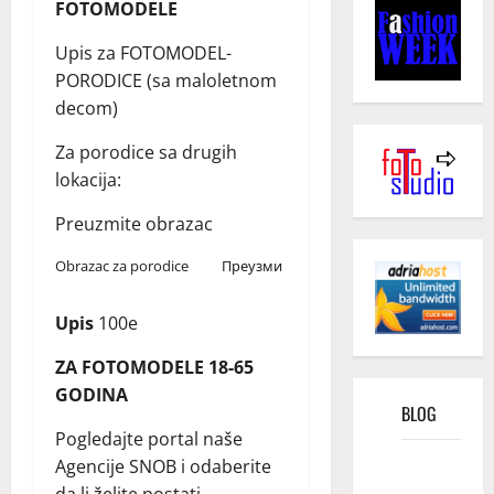
FOTOMODELE
Upis za FOTOMODEL-
PORODICE (sa maloletnom
decom)
Za porodice sa drugih
lokacija:
Preuzmite obrazac
Obrazac za porodice
Преузми
Upis
100e
ZA FOTOMODELE 18-65
GODINA
BLOG
Pogledajte portal naše
Kako
Agencije SNOB i odaberite
funkcioniše
da li želite postati