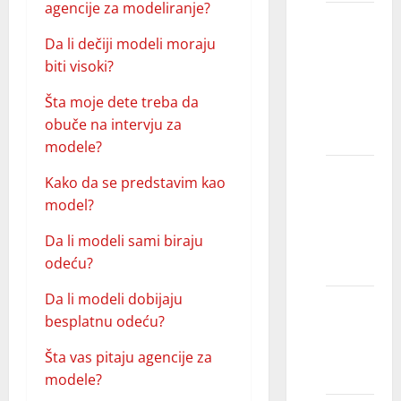
agencije za modeliranje?
Kako se
učlaniti
Da li dečiji modeli moraju
/
biti visoki?
pridružiti
Šta moje dete treba da
modnoj
obuče na intervju za
agenciji?
modele?
Kako
Kako da se predstavim kao
odabrati
model?
pravu
Da li modeli sami biraju
modnu
odeću?
agenciju?
Da li modeli dobijaju
Koja je
besplatnu odeću?
uloga
modne
Šta vas pitaju agencije za
agencije?
modele?