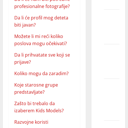
smeju?
profesionalne fotografije?
Zašto
Da li će profil mog deteta
modeli
biti javan?
skreću
Možete li mi reći koliko
pogled?
poslova mogu očekivati?
Da li se
Da li prihvatate sve koji se
modeli
prijave?
sami
šminkaju?
Koliko mogu da zaradim?
Da li
Koje starosne grupe
fotomodeli
predstavljate?
moraju
Zašto bi trebalo da
da budu
izaberem Kids Models?
lepi?
Razvojne koristi
Kakvu