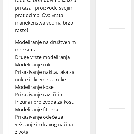
rade sa brendovima kako bi
poslova
prikazali proizvode svojim
mogu
pratiocima. Ova vrsta
očekivati?
manekenstva veoma brzo
raste!
Da li
Modeliranje na društvenim
prihvatate
mrežama
sve koji
Druge vrste modeliranja
se
Modeliranje ruku:
prijave?
Prikazivanje nakita, laka za
Koliko
nokte ili kreme za ruke
mogu
Modeliranje kose:
da
Prikazivanje različitih
zaradim?
frizura i proizvoda za kosu
Modeliranje fitnesa:
Koje
Prikazivanje odeće za
starosne
vežbanje i zdravog načina
grupe
života