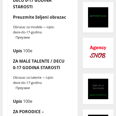
DECU 0-17 GODINA
STAROSTI
Preuzmite željeni obrazac
Obrazac za modele -–-Upis-
dece-do-17-godina
Преузми
Upis
100e
ZA MALE TALENTE / DECU
0-17 GODINA STAROSTI
Obrazac za talente -–-Upis-
dece-do-17-godina
Преузми
Upis
100e
ZA PORODICE –