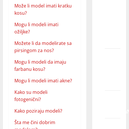
agencija
Može li model imati kratku
za
kosu?
dečije
Mogu li modeli imati
modele
ožiljke?
traži na
fotografiji?
Možete li da modelirate sa
pirsingom za nos?
Šta
agencije
Mogu li modeli da imaju
traže u
farbanu kosu?
dečijim
Mogu li modeli imati akne?
modelima?
Kako su modeli
Koje su
fotogenični?
prednosti
Kako poziraju modeli?
modeliranja?
Šta me čini dobrim
Šta ako