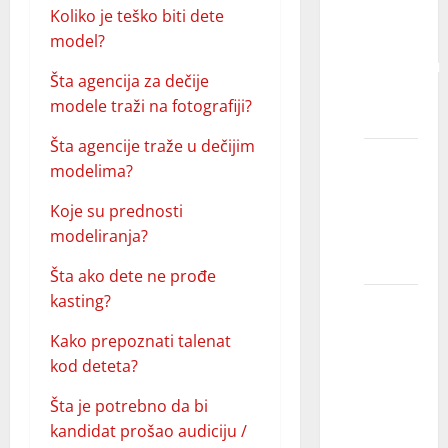
Kako
Koliko je teško biti dete
modeli
model?
proveravaju
Šta agencija za dečije
svoju
modele traži na fotografiji?
visinu?
Šta agencije traže u dečijim
Šta ako
modelima?
moje
dete ne
Koje su prednosti
želi da
modeliranja?
nastavi?
Šta ako dete ne prođe
kasting?
Da li
postoje
Kako prepoznati talenat
dodatni
kod deteta?
troškovi
nakon
Šta je potrebno da bi
što se
kandidat prošao audiciju /