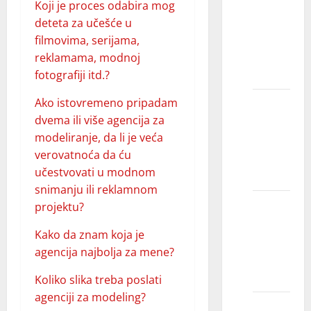
Da li
Koji je proces odabira mog
modeli
deteta za učešće u
dobijaju
filmovima, serijama,
besplatnu
reklamama, modnoj
odeću?
fotografiji itd.?
Ako istovremeno pripadam
Šta vas
dvema ili više agencija za
pitaju
modeliranje, da li je veća
agencije
verovatnoća da ću
za
učestvovati u modnom
modele?
snimanju ili reklamnom
Koliko
projektu?
je teško
Kako da znam koja je
biti
agencija najbolja za mene?
dete
model?
Koliko slika treba poslati
agenciji za modeling?
Šta