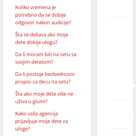
kao
Koliko vremena je
talenta?
potrebno da se dobije
odgovor nakon audicije?
U kojoj
dobi
Šta se dešava ako moje
moje
dete dobije ulogu?
dete
može
Da li moram biti na setu sa
početi
svojim detetom?
da se
Da li postoje bezbednosni
bavi
propisi za decu na setu?
profesionaln
glumom?
Šta ako moje dete više ne
uživa u glumi?
Kako
funkcionišu
Kako vaša agencija
audicije?
prijavljuje moje dete za
uloge?
Kako bi