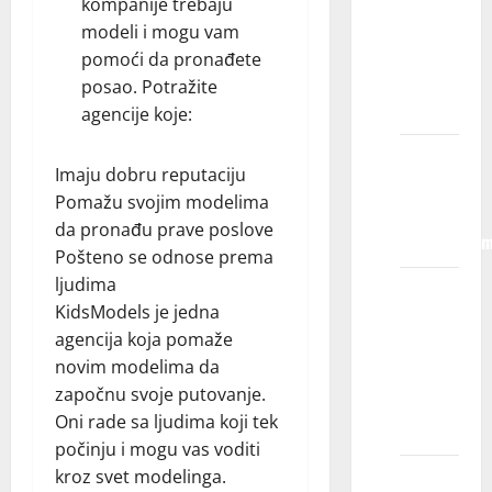
kompanije trebaju
da vam
modeli i mogu vam
pokažem
pomoći da pronađete
detetov
posao. Potražite
portfolio?
agencije koje:
Da li
Imaju dobru reputaciju
primate
Pomažu svojim modelima
decu sa
da pronađu prave poslove
invaliditeto
Pošteno se odnose prema
ljudima
Šta se
KidsModels je jedna
dešava
agencija koja pomaže
na
novim modelima da
kastingu
započnu svoje putovanje.
za
Oni rade sa ljudima koji tek
reklamu?
počinju i mogu vas voditi
kroz svet modelinga.
Šta je