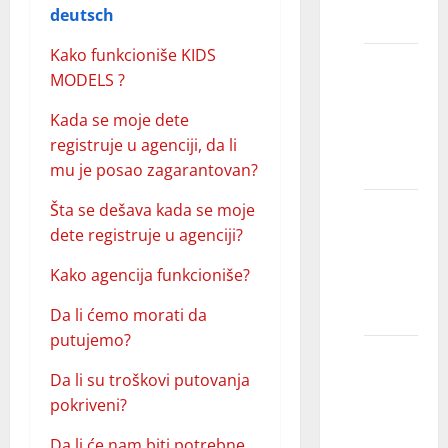
deutsch
modelom?
Kako funkcioniše KIDS
Kako
MODELS ?
započeti
modeling
Kada se moje dete
bez
registruje u agenciji, da li
iskustva?
mu je posao zagarantovan?
Šta se dešava kada se moje
Kako da
dete registruje u agenciji?
se
pripremim
Kako agencija funkcioniše?
za
modeling?
Da li ćemo morati da
putujemo?
Zašto
Da li su troškovi putovanja
se
pokriveni?
manekenke
ne
Da li će nam biti potrebne