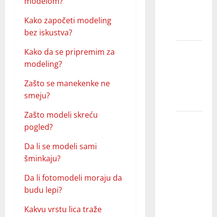
modelom?
dete ne
prođe
Kako započeti modeling
kasting?
bez iskustva?
Kako
Kako da se pripremim za
prepoznati
modeling?
talenat
Zašto se manekenke ne
kod
smeju?
deteta?
Zašto modeli skreću
Šta je
pogled?
potrebno
da bi
Da li se modeli sami
kandidat
šminkaju?
prošao
Da li fotomodeli moraju da
audiciju
budu lepi?
/
kasting?
Kakvu vrstu lica traže