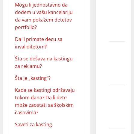
obuče
Mogu li jednostavno da
na
dođem u vašu kancelariju
intervju
da vam pokažem detetov
za
portfolio?
modele?
Da li primate decu sa
invaliditetom?
Kako da
se
Šta se dešava na kastingu
predstavim
za reklamu?
kao
model?
Šta je „kasting“?
Kada se kastingi održavaju
Da li
tokom dana? Da li dete
modeli
može zaostati sa školskim
sami
časovima?
biraju
odeću?
Saveti za kasting