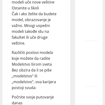
modeli uče nove veštine
znam
Ostanite u školi
koja je
Čak i ako želite da budete
agencija
model, obrazovanje je
najbolja
važno. Mnogi uspešni
za
modeli takođe idu na
mene?
fakultet ili uče druge
veštine.
Koliko
slika
Različiti poslovi modela
treba
koje možete da radite
poslati
Modelstvo širom sveta
agenciji
Bez obzira da li se piše
za
„modelstvo“ ili
modeling?
„modelstvo“, ova karijera
postoji svuda:
Može li
Počnite svoje putovanje
model
danas
imati