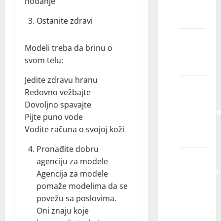
hodanje
budem
izabran/a?
Ostanite zdravi
Koliko
Modeli treba da brinu o
traje
svom telu:
ugovor?
Jedite zdravu hranu
Da li
Redovno vežbajte
zastupate
Dovoljno spavajte
modele/glu
Pijte puno vode
van
Vodite računa o svojoj koži
Srbije?
Pronađite dobru
Mogu li
agenciju za modele
jednostavno
Agencija za modele
da
pomaže modelima da se
dođem
povežu sa poslovima.
u vašu
Oni znaju koje
kancelariju