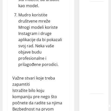
kao model.
Koji je
proces
Mudro koristite
odabira
društvene mreže
mog
Mnogi modeli koriste
deteta
Instagram i druge
za
aplikacije da bi pokazali
učešće
svoj rad. Neka vaše
u
objave budu
filmovima,
profesionalne i
serijama,
prilagođene porodici.
reklamama,
modnoj
Važne stvari koje treba
fotografiji
zapamtiti
itd.?
Istražite bilo koju
kompaniju pre nego što
Ako
počnete da radite sa njima
istovremeno
Bezbednost na prvom