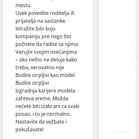
pripadam
mestu
dvema
Uvek povedite roditelja ili
ili više
prijatelja na sastanke
agencija
Istražite bilo koju
za
kompaniju pre nego što
modeliranje,
počnete da radite sa njima
da li je
Verujte svojim osećanjima
veća
– ako nešto ne deluje kako
verovatnoća
treba, verovatno nije
da ću
Budite strpljivi kao model
učestvovati
Budite strpljivi
u
Izgradnja karijere modela
modnom
zahteva vreme. Možda
snimanju
nećete biti izabrani za svaki
ili
posao, i to je normalno.
reklamnom
Nastavite da vežbate i
projektu?
pokušavate!
Kako da