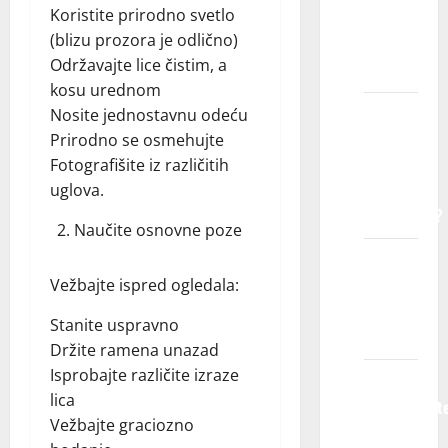
Koristite prirodno svetlo
uzrasta
(blizu prozora je odlično)
prihvatate
Održavajte lice čistim, a
decu?
kosu urednom
Sa
Nosite jednostavnu odeću
kojim
Prirodno se osmehujte
vrstama
Fotografišite iz različitih
kompanija
uglova.
sarađujete?
Naučite osnovne poze
Možete
li mi
Vežbajte ispred ogledala:
garantovati
Stanite uspravno
posao?
Držite ramena unazad
Isprobajte različite izraze
Da li me
lica
obaveštavat
Vežbajte graciozno
ako ne