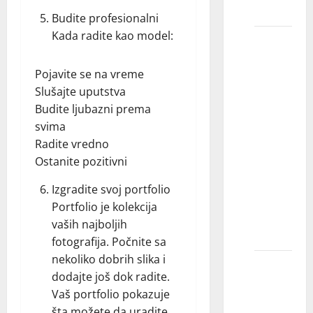
„kasting“?
Budite profesionalni
Kada radite kao model:
Kada se
kastingi
Pojavite se na vreme
održavaju
Slušajte uputstva
tokom
Budite ljubazni prema
dana?
svima
Da li
Radite vredno
dete
Ostanite pozitivni
može
zaostati
Izgradite svoj portfolio
sa
Portfolio je kolekcija
školskim
vaših najboljih
časovima?
fotografija. Počnite sa
nekoliko dobrih slika i
Saveti
dodajte još dok radite.
za
Vaš portfolio pokazuje
kasting
šta možete da uradite