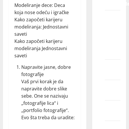
predstavljat
Modeliranje dece: Deca
koja nose odeću i igračke
Zašto bi
Kako započeti karijeru
trebalo
modeliranja: Jednostavni
da
saveti
izaberem
Kako započeti karijeru
Kids
modeliranja Jednostavni
Models?
saveti
Razvojne
Napravite jasne, dobre
koristi
fotografije
Vaš prvi korak je da
Finansijske
napravite dobre slike
koristi
sebe. One se nazivaju
„fotografije lica“ i
Iskustvo
„portfolio fotografije“.
zbližavanja
Evo šta treba da uradite:
Kog