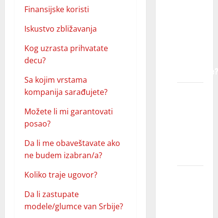
Finansijske koristi
vrstu
lica
Iskustvo zbližavanja
traže
agencije
Kog uzrasta prihvatate
za
decu?
modeliranje
Sa kojim vrstama
kompanija sarađujete?
Da li
dečiji
Možete li mi garantovati
modeli
posao?
moraju
biti
Da li me obaveštavate ako
visoki?
ne budem izabran/a?
Koliko traje ugovor?
Šta
moje
Da li zastupate
dete
modele/glumce van Srbije?
treba da