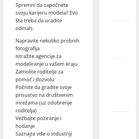
Spremni da započnete
kratku
svoju karijeru modela? Evo
kosu?
šta treba da uradite
Mogu li
odmah:
modeli
Napravite nekoliko probnih
imati
fotografija
ožiljke?
Istražite agencije za
modeliranje u vašem kraju
Možete
Zamolite roditelje za
li da
pomoć i dozvolu
modelirate
Počnite da gradite svoje
sa
prisustvo na društvenim
pirsingom
mrežama (uz odobrenje
za nos?
roditelja)
Mogu li
Vežbajte poziranje i
modeli
hodanje
da imaju
Saznajte više o industriji