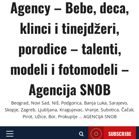
Agency – Bebe, deca,
klinci i tinejdžeri,
porodice – talenti,
modeli i fotomodeli –
Agencija SNOB
Beograd, Novi Sad, Niš, Podgorica, Banja Luka, Sarajevo,
Skopje, Zagreb, Ljubljana, Kragujevac, Vranje, Subotica, Čačak,
Pirot, Užice, Bor, Prokuplje … AGENCIJA SNOB
SUBSCRIBE
Primary