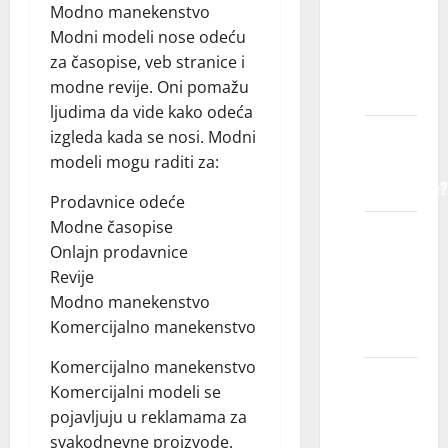
Modno manekenstvo
dete
Modni modeli nose odeću
registruje
za časopise, veb stranice i
u
modne revije. Oni pomažu
agenciji?
ljudima da vide kako odeća
Kako
izgleda kada se nosi. Modni
agencija
modeli mogu raditi za:
funkcioniše?
Prodavnice odeće
Modne časopise
Da li
Onlajn prodavnice
ćemo
Revije
morati
Modno manekenstvo
da
Komercijalno manekenstvo
putujemo?
Komercijalno manekenstvo
Da li su
Komercijalni modeli se
troškovi
pojavljuju u reklamama za
putovanja
svakodnevne proizvode.