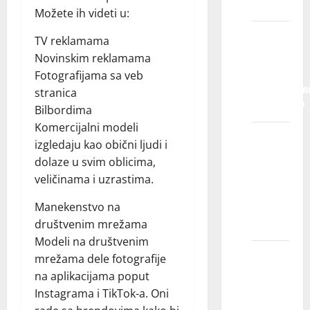
pokriveni?
Možete ih videti u:
Da li će
TV reklamama
nam biti
Novinskim reklamama
potrebne
Fotografijama sa veb
profesionaln
stranica
fotografije?
Bilbordima
Komercijalni modeli
Da li će
izgledaju kao obični ljudi i
profil
dolaze u svim oblicima,
mog
veličinama i uzrastima.
deteta
biti
Manekenstvo na
javan?
društvenim mrežama
Modeli na društvenim
Možete
mrežama dele fotografije
li mi
na aplikacijama poput
reći
Instagrama i TikTok-a. Oni
koliko