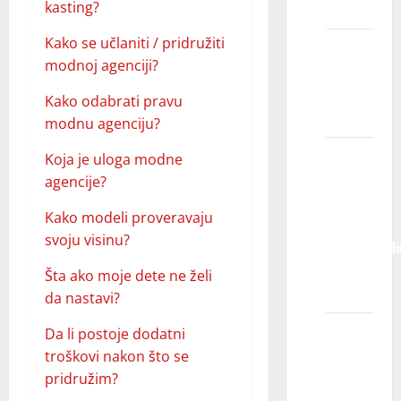
pridružim?
kasting?
Kako se učlaniti / pridružiti
Može li
modnoj agenciji?
agencija
garantovati
Kako odabrati pravu
rad?
modnu agenciju?
Moje
Koja je uloga modne
dete je
agencije?
pozvano
Kako modeli proveravaju
na
svoju visinu?
kasting/audic
šta to
Šta ako moje dete ne želi
znači?
da nastavi?
Imao/la
Da li postoje dodatni
sam
troškovi nakon što se
kasting,
pridružim?
za