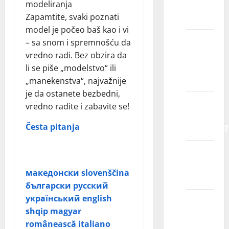
farbanu
modeliranja
kosu?
Zapamtite, svaki poznati
model je počeo baš kao i vi
Mogu li
– sa snom i spremnošću da
modeli
vredno radi. Bez obzira da
imati
li se piše „modelstvo“ ili
akne?
„manekenstva“, najvažnije
je da ostanete bezbedni,
Kako su
vredno radite i zabavite se!
modeli
Česta pitanja
– kliknite na
fotogenični?
pitanje koje želite, da bi
Kako
videli odgovor
poziraju
македонски
slovenščina
modeli?
български
русский
український
english
Šta me
shqip
magyar
čini
românească
italiano
dobrim