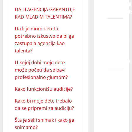
PROFESIONA
DA LI AGENCIJA GARANTUJE
FOTOGRAFIJ
RAD MLADIM TALENTIMA?
DA LI
Da li je mom detetu
AGENCIJA
potrebno iskustvo da bi ga
GARANTUJE
zastupala agencija kao
RAD
talenta?
MLADIM
TALENTIMA?
U kojoj dobi moje dete
može početi da se bavi
Da li je
profesionalno glumom?
mom
Kako funkcionišu audicije?
detetu
potrebno
Kako bi moje dete trebalo
iskustvo
da se pripremi za audiciju?
da bi ga
zastupala
Šta je selfi snimak i kako ga
agencija
snimamo?